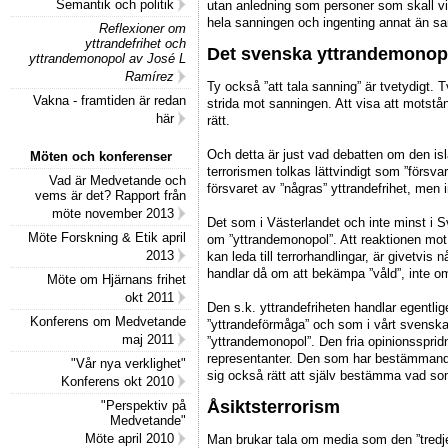
Semantik och politik
utan anledning som personer som skall vi
hela sanningen och ingenting annat än sa
Reflexioner om
yttrandefrihet och
Det svenska yttrandemonop
yttrandemonopol av José L
Ramírez
Ty också ”att tala sanning” är tvetydigt.
Vakna - framtiden är redan
strida mot sanningen. Att visa att motstån
här
rätt.
Och detta är just vad debatten om den isl
Möten och konferenser
terrorismen tolkas lättvindigt som ”försva
Vad är Medvetande och
försvaret av ”någras” yttrandefrihet, men i
vems är det? Rapport från
möte november 2013
Det som i Västerlandet och inte minst i Sv
Möte Forskning & Etik april
om ”yttrandemonopol”. Att reaktionen mot 
2013
kan leda till terrorhandlingar, är givetv
handlar då om att bekämpa ”våld”, inte om 
Möte om Hjärnans frihet
okt 2011
Den s.k. yttrandefriheten handlar egentli
Konferens om Medvetande
”yttrandeförmåga” och som i vårt svensk
maj 2011
”yttrandemonopol”. Den fria opinionsspri
representanter. Den som har bestämmande
"Vår nya verklighet"
sig också rätt att själv bestämma vad so
Konferens okt 2010
Åsiktsterrorism
"Perspektiv på
Medvetande"
Möte april 2010
Man brukar tala om media som den ”tredje