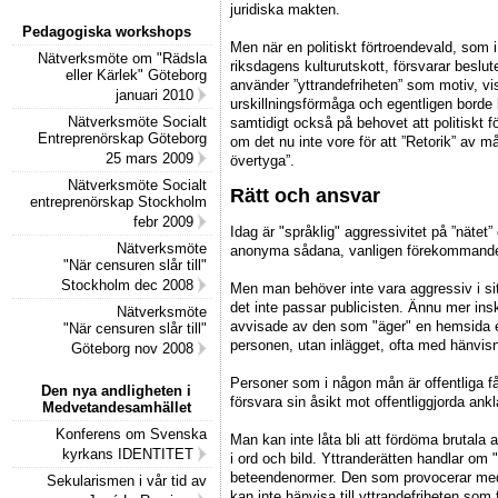
juridiska makten.
Pedagogiska workshops
Men när en politiskt förtroendevald, som 
Nätverksmöte om "Rädsla
riksdagens kulturutskott, försvarar beslut
eller Kärlek" Göteborg
använder ”yttrandefriheten” som motiv, vi
januari 2010
urskillningsförmåga och egentligen borde 
Nätverksmöte Socialt
samtidigt också på behovet att politiskt 
Entreprenörskap Göteborg
om det nu inte vore för att ”Retorik” av m
25 mars 2009
övertyga”.
Nätverksmöte Socialt
Rätt och ansvar
entreprenörskap Stockholm
febr 2009
Idag är "språklig" aggressivitet på ”nät
Nätverksmöte
anonyma sådana, vanligen förekommand
"När censuren slår till"
Stockholm dec 2008
Men man behöver inte vara aggressiv i sitt
det inte passar publicisten. Ännu mer inskr
Nätverksmöte
avvisade av den som "äger" en hemsida el
"När censuren slår till"
personen, utan inlägget, ofta med hänvisni
Göteborg nov 2008
Personer som i någon mån är offentliga få
Den nya andligheten i
försvara sin åsikt mot offentliggjorda ank
Medvetandesamhället
Konferens om Svenska
Man kan inte låta bli att fördöma brutala 
kyrkans IDENTITET
i ord och bild. Yttranderätten handlar om 
beteendenormer. Den som provocerar med 
Sekularismen i vår tid av
kan inte hänvisa till yttrandefriheten som