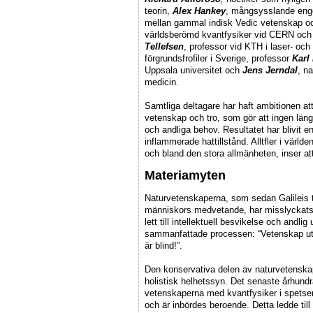
teorin,
Alex Hankey
, mångsysslande engel
mellan gammal indisk Vedic vetenskap 
världsberömd kvantfysiker vid CERN och
Tellefsen
, professor vid KTH i laser- och
förgrundsfrofiler i Sverige, professor
Karl 
Uppsala universitet och
Jens Jerndal
, n
medicin.
Samtliga deltagare har haft ambitionen at
vetenskap och tro, som gör att ingen längr
och andliga behov. Resultatet har blivit en 
inflammerade hattillstånd. Alltfler i värl
och bland den stora allmänheten, inser att 
Materiamyten
Naturvetenskaperna, som sedan Galileis tid
människors medvetande, har misslyckats m
lett till intellektuell besvikelse och andli
sammanfattade processen: “Vetenskap uta
är blind!”.
Den konservativa delen av naturvetenskap
holistisk helhetssyn. Det senaste århundra
vetenskaperna med kvantfysiker i spetsen 
och är inbördes beroende. Detta ledde till