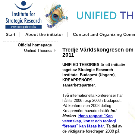
Start
About the initiator
Contact and Organizing Comm
Official homepage
Tredje Världskongresen om Un
Unified Theories
2011
UNIFIED THEORIES är ett initiativ
taget av Strategic Research
Institute, Budapest (Ungern),
KREAPRENÖRS
samarbetspartner.
Två internationella konferenser har
hållits 2006 resp 2008 i Budapest.
På konferensen 2008 deltog
Kreaprenörs huvudredaktör
Imi
Markos
.
Hans rapport "Kan
vetenskap, konst och teologi
förenas" kan läsas här
. Ta del av
de viktigaste föredragen 2008 på