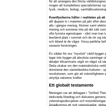
för att arrangera den första världskongres
mogen att komplettera specialisternas 
fysik, medicin, biologi, samhällsvetenska
Kvantfysikerna håller i realiteten på a
allt djupare in i materien på jakt efter de
alls i gängse mening. Atomer samt elektron
mening och existerar inte på det sätt som
ofta fysiska egenskaper - sånt man kan ta 
bestämd plats i rummet och de rör sig int
och ibland är de vågor. Vissa partiklar bef
senaste forskningen.
En sådan för oss ”mystisk” värld bygger p
lagar inte bygger på absoluta sanningar u
detaljer tillsammans utgör en något så när
Detta skakar om den materialistiska verkl
dominerat den västerländska kulturen - up
revolutionen, som gör att mänskligheten p
utnyttja naturens krafter.
Ett globalt testamente
Meningen var att deltagare i ”Unífied Theo
tänkvärda föredrag och diskutera gemens
vetenskapsdiscipliner och trosinriktninga
åstadkomma ett nytt vetenskapligt, gl