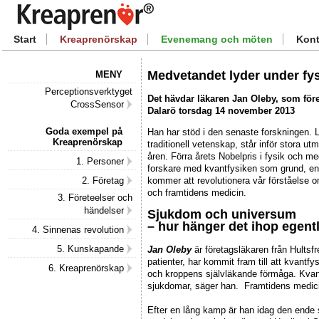
Start
Kreaprenörskap
Evenemang och möten
Kont
Medvetandet lyder under fys
MENY
Perceptionsverktyget
Det hävdar läkaren Jan Oleby, som före
CrossSensor
Dalarö torsdag 14 november 2013
Goda exempel på
Han har stöd i den senaste forskningen. 
Kreaprenörskap
traditionell vetenskap, står inför stora u
åren. Förra årets Nobelpris i fysik och med
1. Personer
forskare med kvantfysiken som grund, e
kommer att revolutionera vår förståelse o
2. Företag
och framtidens medicin.
3. Företeelser och
händelser
Sjukdom och universum
– hur hänger det ihop egent
4. Sinnenas revolution
5. Kunskapande
Jan Oleby
är företagsläkaren från Hultsf
patienter, har kommit fram till att kvan
6. Kreaprenörskap
och kroppens självläkande förmåga. Kvantf
sjukdomar, säger han. Framtidens medicin
Efter en lång kamp är han idag den ende 