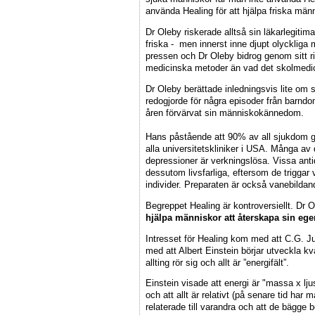
använda Healing för att hjälpa friska männ
Dr Oleby riskerade alltså sin läkarlegitimat
friska - men innerst inne djupt olyckliga
pressen och Dr Oleby bidrog genom sitt ris
medicinska metoder än vad det skolmedici
Dr Oleby berättade inledningsvis lite om s
redogjorde för några episoder från barn
åren förvärvat sin människokännedom.
Hans påstående att 90% av all sjukdom grun
alla universitetskliniker i USA. Många a
depressioner är verkningslösa. Vissa antid
dessutom livsfarliga, eftersom de trigga
individer. Preparaten är också vanebildan
Begreppet Healing är kontroversiellt. Dr 
hjälpa människor att återskapa sin egen
Intresset för Healing kom med att C.G. Ju
med att Albert Einstein börjar utveckla 
allting rör sig och allt är ”energifält”.
Einstein visade att energi är "massa x ljus
och att allt är relativt (på senare tid har 
relaterade till varandra och att de bägge 