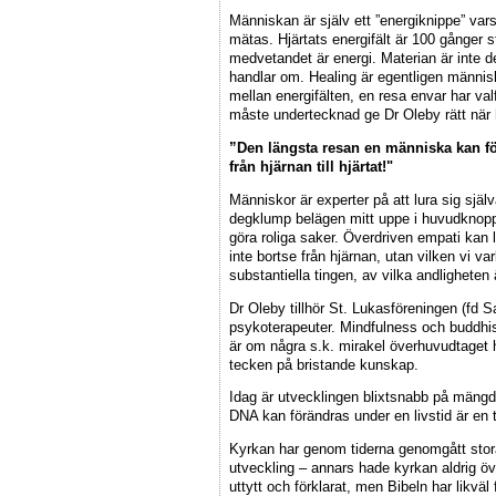
Människan är själv ett ”energiknippe” var
mätas. Hjärtats energifält är 100 gånger 
medvetandet är energi. Materian är inte de
handlar om. Healing är egentligen människan
mellan energifälten, en resa envar har val
måste undertecknad ge Dr Oleby rätt när 
”Den längsta resan en människa kan för
från hjärnan till hjärtat!"
Människor är experter på att lura sig själ
degklump belägen mitt uppe i huvudknoppe
göra roliga saker. Överdriven empati kan l
inte bortse från hjärnan, utan vilken vi va
substantiella tingen, av vilka andlighete
Dr Oleby tillhör St. Lukasföreningen (fd S
psykoterapeuter. Mindfulness och buddhi
är om några s.k. mirakel överhuvudtaget ha
tecken på bristande kunskap.
Idag är utvecklingen blixtsnabb på mängd
DNA kan förändras under en livstid är en 
Kyrkan har genom tiderna genomgått stora
utveckling – annars hade kyrkan aldrig över
uttytt och förklarat, men Bibeln har likvä