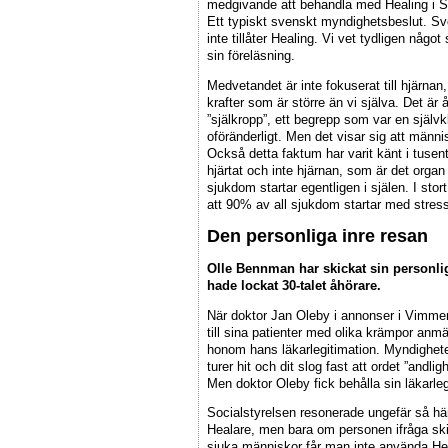
medgivande att behandla med Healing i Sv
Ett typiskt svenskt myndighetsbeslut. Sve
inte tillåter Healing. Vi vet tydligen någo
sin föreläsning.
Medvetandet är inte fokuserat till hjärn
krafter som är större än vi själva. Det ä
”själkropp”, ett begrepp som var en självkl
oföränderligt. Men det visar sig att männi
Också detta faktum har varit känt i tusent
hjärtat och inte hjärnan, som är det organ 
sjukdom startar egentligen i själen. I stor
att 90% av all sjukdom startar med stres
Den personliga inre resan
Olle Bennman har skickat sin personli
hade lockat 30-talet åhörare.
När doktor Jan Oleby i annonser i Vimme
till sina patienter med olika krämpor anmä
honom hans läkarlegitimation. Myndighete
turer hit och dit slog fast att ordet ”andli
Men doktor Oleby fick behålla sin läkarleg
Socialstyrelsen resonerade ungefär så här
Healare, men bara om personen ifråga skilj
sjuka människor får man inte använda He