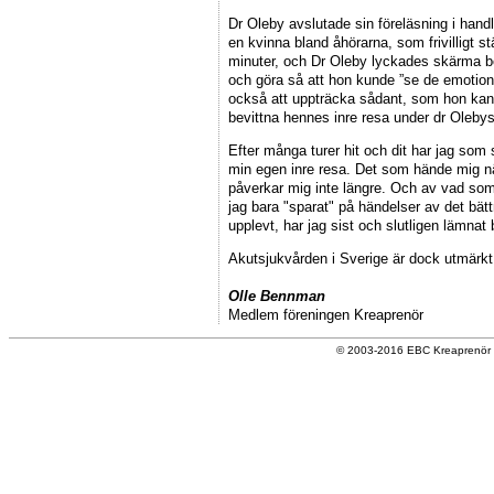
Dr Oleby avslutade sin föreläsning i han
en kvinna bland åhörarna, som frivilligt 
minuter, och Dr Oleby lyckades skärma bo
och göra så att hon kunde ”se de emotione
också att uppträcka sådant, som hon kan 
bevittna hennes inre resa under dr Oleby
Efter många turer hit och dit har jag som s
min egen inre resa. Det som hände mig nä
påverkar mig inte längre. Och av vad som
jag bara "sparat" på händelser av det bätt
upplevt, har jag sist och slutligen lämna
Akutsjukvården i Sverige är dock utmärkt
Olle Bennman
Medlem föreningen Kreaprenör
© 2003-2016 EBC Kreaprenör