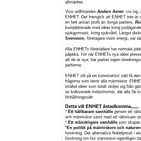
allmänhet.
Vice ordföranden
Anders Axner
, civ.ing
ENHET. Det framgick att ENHET inte är n
en helt annan profil än övriga partiers.
Ri
kompletterade med idéer kring jordägand
sjukgymnast, kring sjukvård. Längst disk
Svensson
, företagare inom energi, var t
Alla ENHETs företrädare har normala jobb oc
påpeka. För när ENHETs nya idéer presente
att de är nya, har partiet ingen utredning
partierna.
ENHET vill på ett konstruktivt sätt få den
frågorna som berör alla människor. ENHET 
istället idéer som totalt skiljer sig frå
av kultiverade mötesformer, där alla får k
förhållningssätt.
Detta vill ENHET åstadkomma,,,,,,
*
Ett hållbarare samhälle
genom ett rätt
och människor samt med ett rättvisare u
*
Ett mänskligare samhälle
som skapar fö
*
En politik på människors och naturens
forskning. Det alternativa Nobelpriset i e
forskning om hur människor egentligen tä