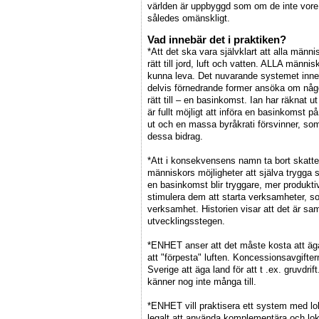
världen är uppbyggd som om de inte vore d
således omänskligt.
Vad innebär det i praktiken?
*Att det ska vara självklart att alla mä
rätt till jord, luft och vatten. ALLA männis
kunna leva. Det nuvarande systemet inneb
delvis förnedrande former ansöka om någo
rätt till – en basinkomst. Ian har räknat
är fullt möjligt att införa en basinkomst 
ut och en massa byråkrati försvinner, som
dessa bidrag.
*Att i konsekvensens namn ta bort skatter
människors möjligheter att själva trygga
en basinkomst blir tryggare, mer produkti
stimulera dem att starta verksamheter, 
verksamhet. Historien visar att det är sam
utvecklingsstegen.
*ENHET anser att det måste kosta att 
att "förpesta" luften. Koncessionsavgiftern
Sverige att äga land för att t .ex. gruvdr
känner nog inte många till.
*ENHET vill praktisera ett system med loka
legalt att använda komplementära och loka