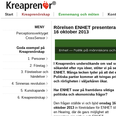
Start
Kreaprenörskap
Evenemang och möten
Kont
Rörelsen ENHET presenterar
MENY
16 oktober 2013
Perceptionsverktyget
CrossSensor
Goda exempel på
Kreaprenörskap
1. Personer
I Kreaprenörs undersökande om vad som
2. Företag
sökandet efter nya ideer, stöter vi på 
3. Företeelser och
ENHET. Många tecken tyder på att det e
händelser
Politiska partier kommer att tvingas pr
och rörligheten i väljarkåren ökar.
4. Sinnenas revolution
Har ENHET svar på framtidens viktiga
5. Kunskapande
politiska och ekonomiska frågor?
6. Kreaprenörskap
Den frågan ställde vi och bjöd
onsdag 16
oktober 2013
in företrädare för ENHET til
en Hearing, där de gavs möjlighet att