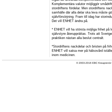
Komplementära valutor möjliggör smådrif
stordriftens fördelar. Men stordriftens nack
samhälle där alla delar ska leva måste gör
självförsörjning. Fram till idag har stor
Det vill ENHET ändra på.
* ENHET vill ha största möjliga frihet på 
självstyre återupprättas. Trots att Sverige
praktiken nästan alla beslut centralt.
*Stordriftens nackdelar och bristen på fr
ENHET vill satsa mer på hälsovård istället
inom medicinen.
© 2003-2016 EBC Kreaprenör