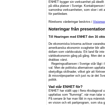
ENHET bygger sin verksamhet på ideellt a
på olika platser i Sverige. Kontaktperson 
samordna verksamheten, som sker i ett ant
för partiledare.
Rörelsens värderingar beskrivs i
Visions
Noteringar från presentatio
Till Hearingen med ENHET den 16 oktob
De ekonomiska kriserna avlöser varandra.
amerikanska ekonomin svagheter blir allt
dollarn som världsvaluta. Ett land får inte
världsekonomin gång på gång. Men det orä
drabbas värst.
Regeringsalliansen i Sverige står lågt i k
val. Men de politiska alternativen uppfatt
obetydliga skillnader, vilket gör att förtro
åt missnöjespartier och just nu är det Sv
politik.
Vad står ENHET för?
ENHET har ställt upp i flera riksdagsval 
uppfattas som ”flummigt”, när man talar 
På senare år har man fått in nya människo
en vision och ett partiprogram, som ska gör