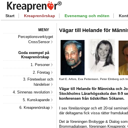
Start
Kreaprenörskap
Evenemang och möten
Kont
Vägar till Helande för Männ
MENY
Perceptionsverktyget
CrossSensor
Goda exempel på
Kreaprenörskap
1. Personer
2. Företag
3. Företeelser och
Karl E. Arfors, Eva Pettersson, Peter Elmberg och I
händelser
Vägar till Helande för Människa och J
4. Sinnenas revolution
Stockholms Lärarhögsskola den 8-9 sep
konferensen från tidskriften Sökaren.
5. Kunskapande
6. Kreaprenörskap
I sex föreläsningar och ett 20-tal seminari
där deltagarna fick vissa rätter framduka
Det är föreningen Brobygge & Dialog som
Brommadialogen, föreningen Kreaprenör, 