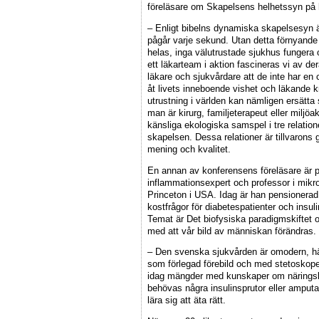
föreläsare om Skapelsens helhetssyn på 
– Enligt bibelns dynamiska skapelsesyn är
pågår varje sekund. Utan detta förnyande 
helas, inga välutrustade sjukhus fungera o
ett läkarteam i aktion fascineras vi av 
läkare och sjukvårdare att de inte har en
åt livets inneboende vishet och läkande 
utrustning i världen kan nämligen ersätta
man är kirurg, familjeterapeut eller miljö
känsliga ekologiska samspel i tre relatio
skapelsen. Dessa relationer är tillvarons
mening och kvalitet.
En annan av konferensens föreläsare är 
inflammationsexpert och professor i mikroc
Princeton i USA. Idag är han pensionerad
kostfrågor för diabetespatienter och insuli
Temat är Det biofysiska paradigmskiftet 
med att vår bild av människan förändras.
– Den svenska sjukvården är omodern, hä
som förlegad förebild och med stetoskop
idag mängder med kunskaper om näringslär
behövas några insulinsprutor eller amputati
lära sig att äta rätt.