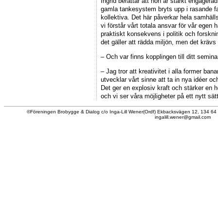
Ingrid berättar att hon är starkt engager
gamla tankesystem bryts upp i rasande fa
kollektiva. Det här påverkar hela samhäll
vi förstår vårt totala ansvar för vår egen
praktiskt konsekvens i politik och forskni
det gäller att rädda miljön, men det krävs v
– Och var finns kopplingen till ditt semin
– Jag tror att kreativitet i alla former ban
utvecklar vårt sinne att ta in nya idéer oc
Det ger en explosiv kraft och stärker en 
och vi ser våra möjligheter på ett nytt sätt
©Föreningen Brobygge & Dialog c/o Inga-Lill Wener(Ordf) Ekbacksvägen 12, 134 64
ingalill.wener@gmail.com