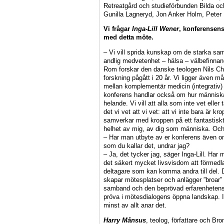
Retreatgård och studieförbunden Bilda o
Gunilla Lagneryd, Jon Anker Holm, Pete
Vi frågar
Inga-Lill Wener
, konferensens
med detta möte.
– Vi vill sprida kunskap om de starka sa
andlig medvetenhet – hälsa – välbefinnand
Rom forskar den danske teologen Nils Ch
forskning pågått i 20 år. Vi ligger även m
mellan komplementär medicin (integrativ)
konferens handlar också om hur människans
helande. Vi vill att alla som inte vet eller 
det vi vet att vi vet: att vi inte bara är 
samverkar med kroppen på ett fantastiskt
helhet av mig, av dig som människa. Och 
– Har man utbyte av er konferens även om
som du kallar det, undrar jag?
– Ja, det tycker jag, säger Inga-Lill. Har
det säkert mycket livsvisdom att förmedl
deltagare som kan komma andra till del. D
skapar mötesplatser och anlägger ”broar”
samband och den beprövad erfarenhetens p
pröva i mötesdialogens öppna landskap. I
minst av allt anar det.
Harry Månsus
, teolog, författare och B