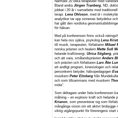
Närmare 20 olika terapeuter med varieran
Bland andra
Jörgen Tranberg
, ND, dokt
jobbat i 20 år i samarbete med traditione
terapi.
Lena Ohlsson
, med dr i molekylä
analytiker tar upp sinnenas betydelse oc
har gått den nordiska geomantiutbildninge
för hälsan.
Med på konferensen finns också närings
kan hela oss själva, psykolog
Lena Krist
till musik, terapeuten, författaren
Mikael 
norska prästen och healern
Mette Sofi M
helande kraft/energi,
Ulrica Stigberg
, pr
och att vara, smålandsprästen
Anders B
och prästen och författaren
Lars Åke Lu
ett andligt program, kinesiologen och rel
personkemi betyder, hälsopedagogen
Eva
musikern
Peter Elmberg
från Mundekulla
och som tillsammans med musikern
Tho
möte”.
Som deltagare under hela konferensen kan 
målning – en explosiv kraft och helande p
Krianon
, som presenterar sig som författ
mångåriga vision om ett aktivt brobygge 
viktig utgångspunkt för föreningens start