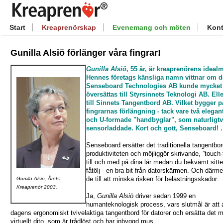
Start
Kreaprenörskap
Evenemang och möten
Kont
Gunilla Alsiö förlänger våra fingrar!
Gunilla Alsiö
, 55 år, är kreaprenörens ideal
Hennes företags känsliga namn vittnar om d
Senseboard Technologies AB
kunde mycket 
översättas till Styrsinnets Teknologi AB. Elle
till Sinnets Tangentbord AB. Vilket bygger p
fingrarnas förlängning - tack vare två elegant
och U-formade "handbyglar", som naturligtv
sensorladdade. Kort och gott, Senseboard! .
Senseboard ersätter det traditionella tangentbor
produktiviteten och möjliggör skrivande, ”touch-
till och med på dina lår medan du bekvämt sitte
fåtölj - en bra bit från datorskärmen. Och därme
de till att minska risken för belastningsskador.
Gunilla Alsiö, Årets
Kreaprenör 2003.
Ja,
Gunilla Alsiö
driver sedan 1999 en
humanteknologisk process, vars slutmål är att 
dagens ergonomiskt tvivelaktiga tangentbord för datorer och ersätta det m
virtuellt dito, som är trådlöst och har inbyggd mus.