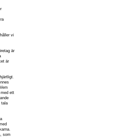
r
yra
håller vi
öretag är
a
et är
järtligt.
ennes
. Vem
 med ett
edande
 tala
ta
med
karna.
a, som