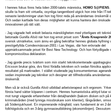
I hennes fokus finns hela tiden 2000-talets människa,
HOMO S@PIENS
.
skulle ta fram sitt virtuella, osynliga tangentbord utgick hon inte från IT-t
senaste landvinningar utan hon tog först reda på användarnas önskemål o
Och sedan kartlade hon deras möjligheter att kunna hantera den önskade
innovationen på rätt sätt.
- Jag vägrade helt enkelt belasta mänskligheten med ytterligare ett tekniskt
betonade
Gunilla Alsiö
när hon tog emot priset som
”Årets Kreaprenör 2
svensk utmärkelse, som ännu en gång bekräftar hennes globala hyllning 
prestigefyllda Comdexmässan-2001 i Las Vegas, där hon erövrade det
uppmärksammade priset för Best New Technology. Och hon förtydligade 
kompromisslösa deklaration:
- Jag gjorde precis tvärtom som min starkt teknikorienterade uppdragsgiv
Ericsson brukar göra, dvs först förädla tekniken och sedan försöka applic
resultatet på marknaden. I stället studerade jag konsumenternas agerand
sedan inspirerade jag tekniker och designer att tillfredsställa användarnas
önskemål.
Men så är också
Gunilla Alsiö
utbildad arbetsterapeut och ergonom. Yrke
första hand sätter köparen i centrum. Hennes humanistiska attityd lutar s
mot tungt vägande erfarenheter från detaljhandeln (bakom disken och på k
kriminalvården (med lynniga missbrukare som klienter), långvården, oms
på Södersjukhuset. En imponerande mångfald, vars fundament är en 2-år
folkhögskola och en 3-årig gymnasieutbildning (ekonomilinjen). Dessutom