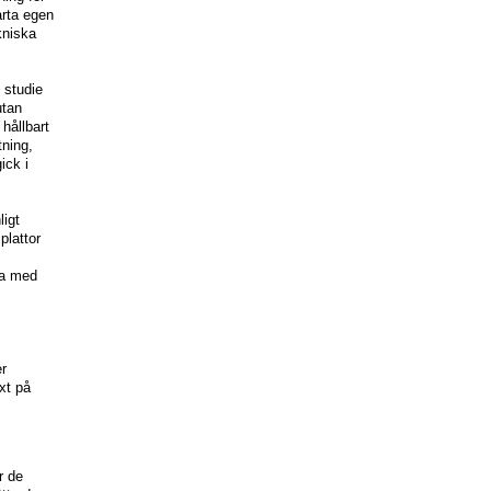
arta egen
kniska
 studie
utan
 hållbart
ning,
ick i
ligt
plattor
da med
er
xt på
r de