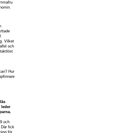
hemmafru
onomin.
n
yttade
l
g. Vilket
alfel och
aktlöst
skan? Hur
ppfinnare
läs
 leder
pparna.
99 och
 Där fick
ning för