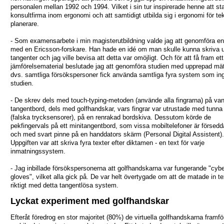
personalen mellan 1992 och 1994. Vilket i sin tur inspirerade henne att st
konsultfirma inom ergonomi och att samtidigt utbilda sig i ergonomi för te
planerare.
- Som examensarbete i min magisterutbildning valde jag att genomföra en
med en Ericsson-forskare. Han hade en idé om man skulle kunna skriva 
tangenter och jag ville bevisa att detta var omöjligt. Och för att få fram ett
jämförelsematerial beslutade jag att genomföra studien med upprepad mät
dvs. samtliga försökspersoner fick använda samtliga fyra system som ing
studien.
- De skrev dels med touch-typing-metoden (använde alla fingrarna) på van
tangentbord, dels med golfhandskar, vars fingrar var utrustade med tunna 
(falska trycksensorer), på en renrakad bordskiva. Dessutom körde de
pekfingervals på ett minitangentbord, som vissa mobiltelefoner är försed
och med svart pinne på en handdators skärm (Personal Digital Assistent).
Uppgiften var att skriva fyra texter efter diktamen - en text för varje
inmatningssystem.
- Jag inbillade försökspersonerna att golfhandskarna var fungerande "cyb
gloves", vilket alla gick på. De var helt övertygade om att de matade in te
riktigt med detta tangentlösa system.
Lyckat experiment med golfhandskar
Efteråt föredrog en stor majoritet (80%) de virtuella golfhandskarna framfö