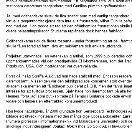
mobila datorvarianternas skrivmetoder. Ett betydande antal ville även ers
stationära datorernas tangentbord med Gunillas primitiva golfhandskar.
Ja, med golfhandskar skrev de lika snabbt som med vanligt tangentbord.
virtuella tangentbordet gjorde dem inte alls frustrerade, vilket Gunilla befa
nog med det. Hon trodde ett tag att den ofrånkomliga frustrationen skulle le
ökade belastningsskador. Studierna utplånade dock hennes farhågor.
Golfhandskarna fick de flesta rösterna - under förutsättning att de i framti
skulle få en förädlad form, dvs ett bekvämare och enklare utförande.
Projektet utmynnade i en vetenskaplig artikel, som 1999 publicerades oc
uppmärksammades vid den prestigefyllda CHI-konferensen, som det året h
Pittsburgh, USA. Och mottagandet var översvallande.
Först då insåg
Gunilla Alsiö
vad hon hade ställt till med. Ericsson reager
däremot lamt. Visserligen var den teknikpräglade koncernen stolt över de
akademiska meriten att få bidraget publicerat på CHI, men det fanns inget
intresse för att fullfölja processen. Själv hade hon däremot tänt på alla fyr
Hennes ”förra jag” som butiksbiträde på Tempo i Borlänge pockade envist
vidare och lansera en eftertraktad konsumentprodukt!
Hon lydde naturligtvis, år 2000 grundade hon Senseboard Technologies A
bildade ett utvecklingsteam med den mångsidige Uppsala-docenten
Lars
(numera professor i informationsteknik vid Mälardalens universitet) och d
skicklige industridesignern
Joakim Norin
(hos Go Solid AB) i huvudroller