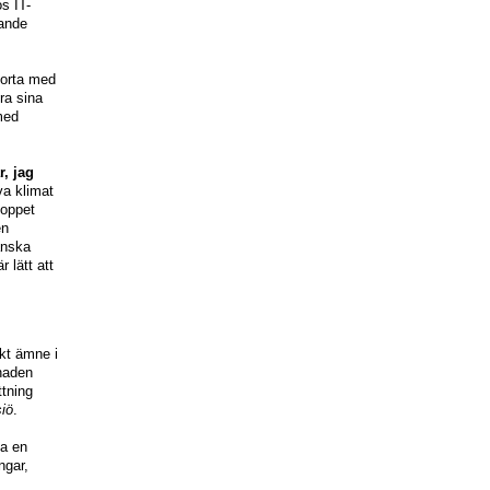
s IT-
sande
borta med
ra sina
med
r, jag
va klimat
hoppet
en
anska
r lätt att
skt ämne i
knaden
ttning
siö
.
da en
ngar,