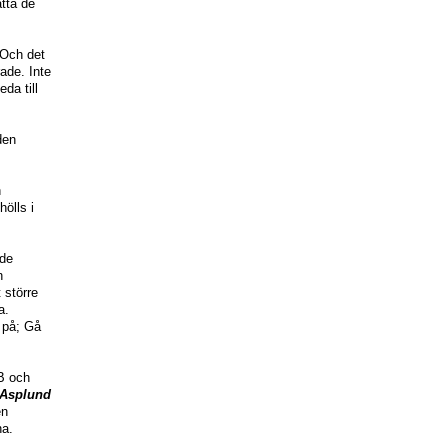
ätta de
 Och det
rade. Inte
da till
den
h
ölls i
ade
n
 större
a.
 på; Gå
B och
 Asplund
en
na.