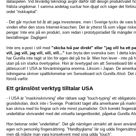
dataspelen. Vid likvärdig teknologi avgör därför rätt design produktvalet ho
frälsta ungdomar. I samma andetag suckar hon djupt och säger det förlö
ordet ”riskkapital”:
- Det går mycket tid åt att jaga investerare, men i Sverige tycks de vara 
vinden efter den stora Internet-kraschen. Det är ytterst få som vågar riske
pengar. Inte ens på en produkt, som redan i prototypstadiet får mängder 
beställningar. Dagligen!
Inte ens e-post i stil med
”skicka två par direkt” eller ”jag vill ha ett pa
vill, jag vill, jag vill, vill, vill...”
kan bryta den svenska isen. I detta kär
har Gunilla inte tagit ut lön för egen del på tre år. Men hon lever - inte på 
utan på sin starka övertygelse. Hon är övertygad om att Senseboard blir 
jättesuccé! I USA är förväntningarna enorma. Liksom i Japan. De amerik
tidningarna skriver spaltkilometrar om Senseboard och
Gunilla Alsiö
. Det ä
förstå varför.
Ett gränslöst verktyg tilltalar USA
- I USA är ”maskinskrivning” eller rättare sagt ”touch-typing” ett obligatori
grundskolan, dock inte i Sverige. Praktiskt taget alla amerikaner på mar
kan skriva med tio fingrar och inte minst journalister. Och korrekt fingersä
underlättar skrivandet med det virtuella tangentbordet, påpekar
Gunilla Al
Hon betonar ordet ”underlättar”. Det går nämligen utmärkt att även använ
egen och personlig fingersättning. ”Handbyglarna” lär sig udda fingersättni
men då måste man vara konsekvent med sina udda ”touch”.