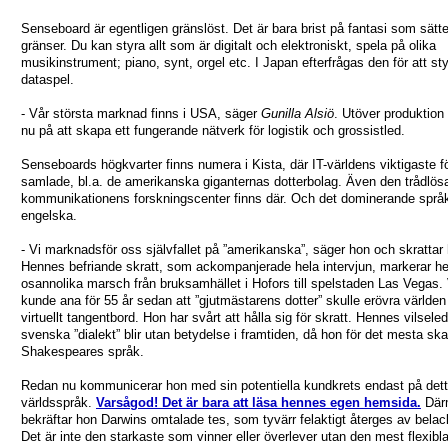
Senseboard är egentligen gränslöst. Det är bara brist på fantasi som sätte
gränser. Du kan styra allt som är digitalt och elektroniskt, spela på olika
musikinstrument; piano, synt, orgel etc. I Japan efterfrågas den för att st
dataspel.
- Vår största marknad finns i USA, säger
Gunilla Alsiö
. Utöver produktion 
nu på att skapa ett fungerande nätverk för logistik och grossistled.
Senseboards högkvarter finns numera i Kista, där IT-världens viktigaste f
samlade, bl.a. de amerikanska giganternas dotterbolag. Även den trådlös
kommunikationens forskningscenter finns där. Och det dominerande språk
engelska.
- Vi marknadsför oss självfallet på ”amerikanska”, säger hon och skrattar h
Hennes befriande skratt, som ackompanjerade hela intervjun, markerar h
osannolika marsch från bruksamhället i Hofors till spelstaden Las Vegas
kunde ana för 55 år sedan att ”gjutmästarens dotter” skulle erövra världen
virtuellt tangentbord. Hon har svårt att hålla sig för skratt. Hennes vilsel
svenska ”dialekt” blir utan betydelse i framtiden, då hon för det mesta ska
Shakespeares språk.
Redan nu kommunicerar hon med sin potentiella kundkrets endast på det
världsspråk.
Varsågod! Det är bara att läsa hennes egen hemsida.
Där
bekräftar hon Darwins omtalade tes, som tyvärr felaktigt återges av belac
Det är inte den starkaste som vinner eller överlever utan den mest flexibl