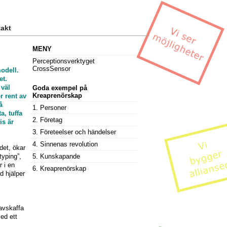
akt
MENY
Perceptionsverktyget
CrossSensor
modell.
et.
väl
Goda exempel på
Kreaprenörskap
r rent av
å
1. Personer
a, tuffa
2. Företag
is är
3. Företeelser och händelser
4. Sinnenas revolution
det, ökar
typing”,
5. Kunskapande
r i en
6. Kreaprenörskap
d hjälper
avskaffa
ed ett