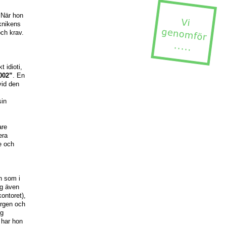
 När hon
eknikens
ch krav.
 idioti,
002”
. En
vid den
sin
are
era
e och
n som i
ig även
ontoret),
orgen och
ig
 har hon