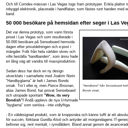
Och till Comdex-mässan i Las Vegas togs fram prototyper. Enkla plattor 
inbyggd elektronik, placerade i handflatan, som fästes runt handen med e
band.
50 000 besökare på hemsidan efter seger i Las V
Det var denna prototyp, som vann första
priset i Las Vegas och som resulterade i
50.000 besökare på Senseboard hemsida
dagen efter prisutdelningen och e-post i
mängder. Folk från hela världen skrev och
ville beställa ”handbanden", som ännu hade
en lång väg att vandra till massproduktion.
Sedan dess har dock en ny design
utvecklats i samarbete med
Joakim Norin
.
"Handbyglarna" är helt i James Bonds
smak. Tro´t eller ej, men
Pierce Brosnan
,
"Handband" från Senseboard helt
alias James Bond, har provat Senseboard
Bonds smak.
och utropade spontant
"Wow, its very
Bondish"!
Ändå upplevs de nya U-formade
"byglarna" som seriösa - inte vidlyftiga.
- En väldesignad produkt, som är kroppsnära och känns tufft är ett absolut
för succén, förklarar
Gunilla Alsiö
och antyder att morgondagens IT-gener
befinner sig, rent mentalt, i rymdåldern. Bland annat genom de avancerad