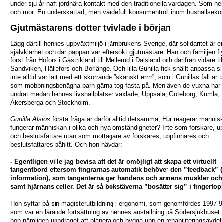
under sju år haft jordnära kontakt med den traditionella vardagen. Som 
och mor. En underskattad, men värdefull konsumentroll inom hushållsek
Gjutmästarens dotter tvivlade i början
Lägg därtill hennes uppväxtmiljö i järnbrukens Sverige, där solidaritet är e
självklarhet och där pappan var eftersökt gjutmästare. Han och familjen fl
först från Hofors i Gästrikland till Mellerud i Dalsland och därifrån vidare til
Sandviken, Hällefors och Borlänge. Och lilla Gunilla fick snällt anpassa si
inte alltid var lätt med ett skorrande ”skånskt errrr”, som i Gunillas fall är t
som mobbningsbenägna barn gärna tog fasta på. Men även de vuxna har t
undrat medan hennes livshållplatser växlade; Uppsala, Göteborg, Kumla,
Åkersberga och Stockholm.
Gunilla Alsiös
första fråga är därför alltid detsamma; Hur reagerar männi
fungerar människan i olika och nya omständigheter? Inte som forskare, u
och beslutsfattare utan som mottagare av forskares, uppfinnares och
beslutsfattares påhitt. Och hon hävdar:
- Egentligen ville jag bevisa att det är omöjligt att skapa ett virtuellt
tangentbord eftersom fingrarnas automatik behöver den ”feedback” (
information), som tangenterna ger handens och armens muskler och
samt hjärnans celler. Det är så bokstäverna ”bosätter sig” i fingerto
Hon syftar på sin magisterutbildning i ergonomi, som genomfördes 1997-
som var en lärande fortsättning av hennes anställning på Södersjukhuset.
hon nämligen uppdraget att planera och bygga upp en rehabiliteringsavdel