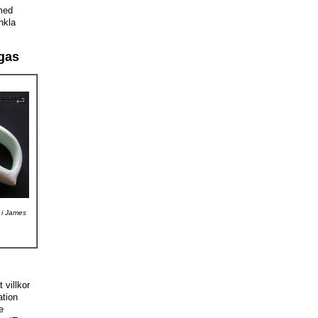
med
nkla
egas
 i James
 villkor
ation
e