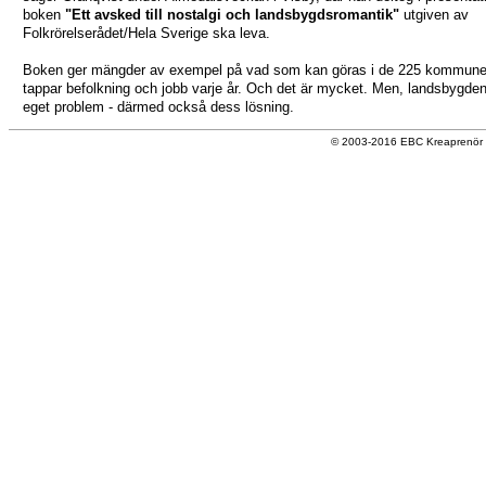
boken
"Ett avsked till nostalgi och landsbygdsromantik"
utgiven av
Folkrörelserådet/Hela Sverige ska leva.
Boken ger mängder av exempel på vad som kan göras i de 225 kommun
tappar befolkning och jobb varje år. Och det är mycket. Men, landsbygden 
eget problem - därmed också dess lösning.
© 2003-2016 EBC Kreaprenör