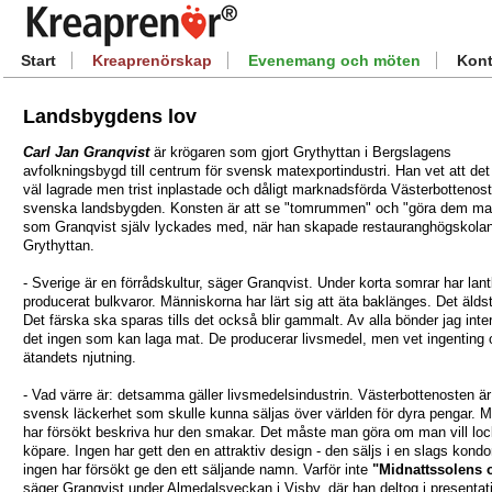
Start
Kreaprenörskap
Evenemang och möten
Kont
Landsbygdens lov
Carl Jan Granqvist
är krögaren som gjort Grythyttan i Bergslagens
avfolkningsbygd till centrum för svensk matexportindustri. Han vet att det 
väl lagrade men trist inplastade och dåligt marknadsförda Västerbottenost
svenska landsbygden. Konsten är att se "tomrummen" och "göra dem ma
som Granqvist själv lyckades med, när han skapade restauranghögskolan
Grythyttan.
- Sverige är en förrådskultur, säger Granqvist. Under korta somrar har lan
producerat bulkvaror. Människorna har lärt sig att äta baklänges. Det äldst
Det färska ska sparas tills det också blir gammalt. Av alla bönder jag inter
det ingen som kan laga mat. De producerar livsmedel, men vet ingenting
ätandets njutning.
- Vad värre är: detsamma gäller livsmedelsindustrin. Västerbottenosten är
svensk läckerhet som skulle kunna säljas över världen för dyra pengar. 
har försökt beskriva hur den smakar. Det måste man göra om man vill lo
köpare. Ingen har gett den en attraktiv design - den säljs i en slags kon
ingen har försökt ge den ett säljande namn. Varför inte
"Midnattssolens 
säger Granqvist under Almedalsveckan i Visby, där han deltog i presentat