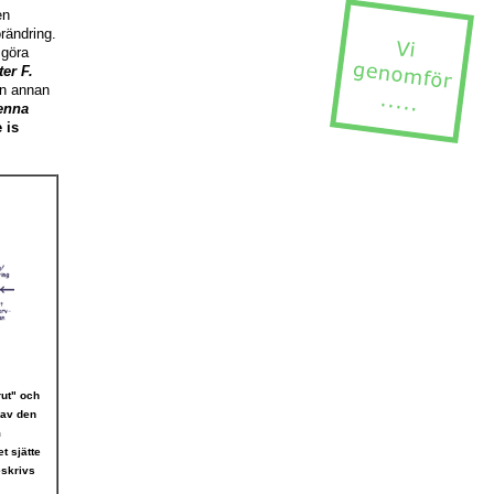
en
rändring.
 göra
ter F.
en annan
enna
 is
rut" och
 av den
m
t sjätte
eskrivs