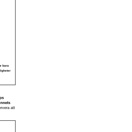
te bara
ligheter
ips
innets
rvera att