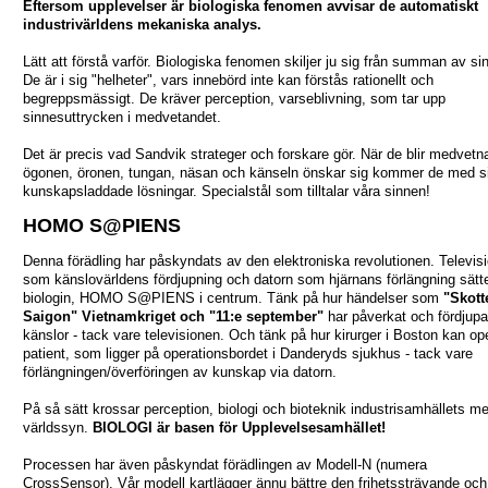
Eftersom upplevelser är biologiska fenomen avvisar de automatiskt
industrivärldens mekaniska analys.
Lätt att förstå varför. Biologiska fenomen skiljer ju sig från summan av sin
De är i sig "helheter", vars innebörd inte kan förstås rationellt och
begreppsmässigt. De kräver perception, varseblivning, som tar upp
sinnesuttrycken i medvetandet.
Det är precis vad Sandvik strateger och forskare gör. När de blir medvet
ögonen, öronen, tungan, näsan och känseln önskar sig kommer de med s
kunskapsladdade lösningar. Specialstål som tilltalar våra sinnen!
HOMO S@PIENS
Denna förädling har påskyndats av den elektroniska revolutionen. Televis
som känslovärldens fördjupning och datorn som hjärnans förlängning sätte
biologin, HOMO S@PIENS i centrum. Tänk på hur händelser som
"Skotte
Saigon" Vietnamkriget och "11:e september"
har påverkat och fördjupa
känslor - tack vare televisionen. Och tänk på hur kirurger i Boston kan op
patient, som ligger på operationsbordet i Danderyds sjukhus - tack vare
förlängningen/överföringen av kunskap via datorn.
På så sätt krossar perception, biologi och bioteknik industrisamhällets m
världssyn.
BIOLOGI är basen för Upplevelsesamhället!
Processen har även påskyndat förädlingen av Modell-N (numera
CrossSensor). Vår modell kartlägger ännu bättre den frihetssträvande och