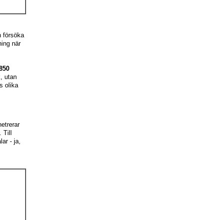
h försöka
ing när
850
k, utan
 olika
etrerar
Till
ar - ja,