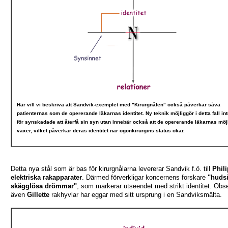
Här vill vi beskriva att Sandvik-exemplet med "Kirurgnålen" också påverkar såvä
patienternas som de opererande läkarnas identitet. Ny teknik möjliggör i detta fall in
för synskadade att återfå sin syn utan innebär också att de opererande läkarnas möj
växer, vilket påverkar deras identitet när ögonkirurgins status ökar.
Detta nya stål som är bas för kirurgnålarna levererar Sandvik f.ö. till
Phil
elektriska rakapparater
. Därmed förverkligar koncernens forskare
"huds
skägglösa drömmar"
, som markerar utseendet med strikt identitet. Obse
även
Gillette
rakhyvlar har eggar med sitt ursprung i en Sandviksmälta.