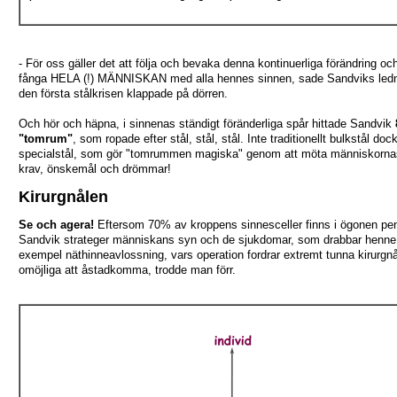
- För oss gäller det att följa och bevaka denna kontinuerliga förändring oc
fånga HELA (!) MÄNNISKAN med alla hennes sinnen, sade Sandviks ledn
den första stålkrisen klappade på dörren.
Och hör och häpna, i sinnenas ständigt föränderliga spår hittade Sandvik
"tomrum"
, som ropade efter stål, stål, stål. Inte traditionellt bulkstål doc
specialstål, som gör "tomrummen magiska" genom att möta människornas
krav, önskemål och drömmar!
Kirurgnålen
Se och agera!
Eftersom 70% av kroppens sinnesceller finns i ögonen pen
Sandvik strateger människans syn och de sjukdomar, som drabbar henne. 
exempel näthinneavlossning, vars operation fordrar extremt tunna kirurgnål
omöjliga att åstadkomma, trodde man förr.