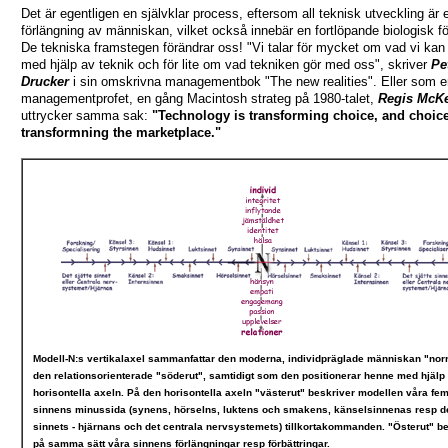
Det är egentligen en självklar process, eftersom all teknisk utveckling är 
förlängning av människan, vilket också innebär en fortlöpande biologisk fö
De tekniska framstegen förändrar oss! "Vi talar för mycket om vad vi kan
med hjälp av teknik och för lite om vad tekniken gör med oss", skriver
Pe
Drucker
i sin omskrivna managementbok "The new realities". Eller som 
managementprofet, en gång Macintosh strateg på 1980-talet,
Regis McK
uttrycker samma sak:
"Technology is transforming choice, and choice
transformning the marketplace."
Modell-N:s vertikalaxel sammanfattar den moderna, individpräglade människan "nor
den relationsorienterade "söderut", samtidigt som den positionerar henne med hjälp
horisontella axeln. På den horisontella axeln "västerut" beskriver modellen våra fe
sinnens minussida (synens, hörselns, luktens och smakens, känselsinnenas resp de
sinnets - hjärnans och det centrala nervsystemets) tillkortakommanden. "Österut" b
på samma sätt våra sinnens förlängningar resp förbättringar.