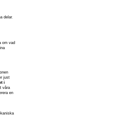
a delar.
na om vad
ina
ionen
r just
t i
t våra
erera en
ekaniska