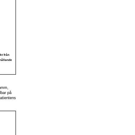
kt från
hållande
 nmm,
lbar på
atientens