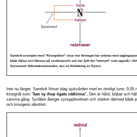
Sandvik-exemplet med "Kirurgnålen" visar hur företaget har arbetat med utgångspun
både Hälsa och Hänsyn på vertikalaxeln och har fyllt det "tomrum" som uppstår i för
Synsinnets tillkortakommanden, dvs en förbättring av Synen.
Inte nu längre. Sandvik förser idag sjukvården med en otroligt tunn, 0,05
kirurgnål som
"kan sy ihop ögats näthinna".
Den är hård, böjbar och hål
samma gång. Synålen återger synupplevelsen och stärker därmed både p
och kirurgens identitet.