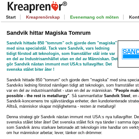
Start
Kreaprenörskap
Evenemang och möten
Kont
Sandvik hittar Magiska Tomrum
Sandvik hittade 850 "tomrum" och gjorde dem "magiska"
med sina specialstål. Tack vare Sandvik, vars ledning
tidigt förstod att teknologin, som framställer stål inte var
en del av Industrisamhället utan en del av Människan. Det
gör Sandvik nästan immunt mot USA:s tullavgifter. Det
svenska stålet biter åter !
Sandvik hittade 850 "tomrum" och gjorde dem "magiska" med sina special
Sandviks ledning förstod nämligen tidigt att teknologin, som framställer st
var en del av industrisamhället - utan en del av människan.
"People make
possible - the rest is metallurgy"
. Så sammanfattar
Sandvik Steel
, en
Sandvik-koncernens tre självständiga enheter, den kundorienterade strate
Alltså, människor skapar möjligheterna - resten är metallurgi!
Denna strategi gör Sandvik nästan immunt mot USA:s nya tullavgifter. De
svenska stålet biter åter! Det svenska stålet fick nya tänder i samma ögo
som Sandvik ännu starkare betonade att teknologin inte handlar om verkt
om hur människor arbetar, lever, tänker och drömmer.