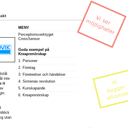
akt
MENY
Perceptionsverktyget
CrossSensor
Goda exempel på
Kreaprenörskap
1. Personer
2. Företag
stål.
3. Företeelser och händelser
ål inte
4. Sinnenas revolution
 it
 av
5. Kunskapande
gin.
6. Kreaprenörskap
t
nblick
yg utan