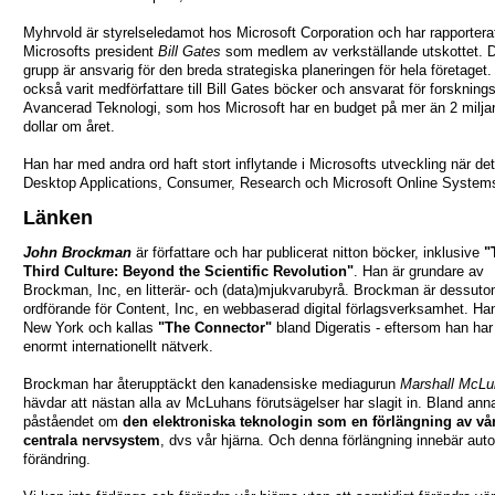
Myhrvold är styrelseledamot hos Microsoft Corporation och har rapporterat 
Microsofts president
Bill Gates
som medlem av verkställande utskottet. 
grupp är ansvarig för den breda strategiska planeringen för hela företaget
också varit medförfattare till Bill Gates böcker och ansvarat för forsknin
Avancerad Teknologi, som hos Microsoft har en budget på mer än 2 milja
dollar om året.
Han har med andra ord haft stort inflytande i Microsofts utveckling när det
Desktop Applications, Consumer, Research och Microsoft Online System
Länken
John Brockman
är författare och har publicerat nitton böcker, inklusive
"
Third Culture: Beyond the Scientific Revolution"
. Han är grundare av
Brockman, Inc, en litterär- och (data)mjukvarubyrå. Brockman är dessut
ordförande för Content, Inc, en webbaserad digital förlagsverksamhet. Han
New York och kallas
"The Connector"
bland Digeratis - eftersom han har 
enormt internationellt nätverk.
Brockman har återupptäckt den kanadensiske mediagurun
Marshall McL
hävdar att nästan alla av McLuhans förutsägelser har slagit in. Bland ann
påståendet om
den elektroniska teknologin som en förlängning av vår
centrala nervsystem
, dvs vår hjärna. Och denna förlängning innebär aut
förändring.