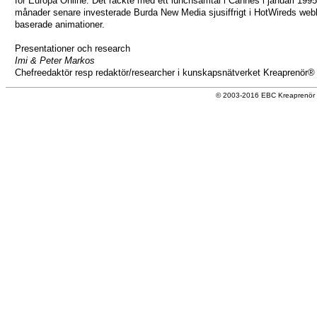
för Europa Online. Det räckte med ett lunchsamtal i Cannes i januari 1995
månader senare investerade Burda New Media sjusiffrigt i HotWireds web
baserade animationer.
Presentationer och research
Imi & Peter Markos
Chefreedaktör resp redaktör/researcher i kunskapsnätverket Kreaprenör®
© 2003-2016 EBC Kreaprenör