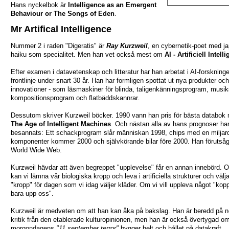
Hans nyckelbok är
Intelligence as an Emergent
Behaviour or The Songs of Eden
.
Mr Artifical Intelligence
Nummer 2 i raden "Digeratis" är
Ray Kurzweil
, en cybernetik-poet med j
haiku som specialitet. Men han vet också mest om
AI - Artificiell Intell
Efter examen i datavetenskap och litteratur har han arbetat i AI-forskning
frontlinje under snart 30 år. Han har formligen spottat ut nya produkter och
innovationer - som läsmaskiner för blinda, taligenkänningsprogram, musik
kompositionsprogram och flatbäddskannrar.
Dessutom skriver Kurzweil böcker. 1990 vann han pris för bästa databok
The Age of Intelligent Machines
. Och nästan alla av hans prognoser ha
besannats: Ett schackprogram slår människan 1998, chips med en miljar
komponenter kommer 2000 och självkörande bilar före 2000. Han förutså
World Wide Web.
Kurzweil hävdar att även begreppet "upplevelse" får en annan innebörd. 
kan vi lämna vår biologiska kropp och leva i artificiella strukturer och välj
"kropp" för dagen som vi idag väljer kläder. Om vi vill uppleva något "kopp
bara upp oss".
Kurzweil är medveten om att han kan åka på bakslag. Han är beredd på n
kritik från den etablerade kulturopinionen, men han är också övertygad om
morgondagens
"11 september terror"
bygger helt och hållet på datakraft.