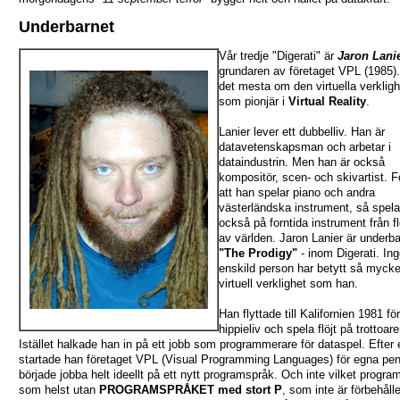
Underbarnet
Vår tredje "Digerati" är
Jaron Lani
grundaren av företaget VPL (1985)
det mesta om den virtuella verklig
som pionjär i
Virtual Reality
.
Lanier lever ett dubbelliv. Han är
datavetenskapsman och arbetar i
dataindustrin. Men han är också
kompositör, scen- och skivartist. 
att han spelar piano och andra
västerländska instrument, så spela
också på forntida instrument från fl
av världen. Jaron Lanier är underba
"The Prodigy"
- inom Digerati. In
enskild person har betytt så mycke
virtuell verklighet som han.
Han flyttade till Kalifornien 1981 för
hippieliv och spela flöjt på trottoare
Istället halkade han in på ett jobb som programmerare för dataspel. Efter e
startade han företaget VPL (Visual Programming Languages) för egna pe
började jobba helt ideellt på ett nytt programspråk. Och inte vilket progra
som helst utan
PROGRAMSPRÅKET med stort P
, som inte är förbehålle