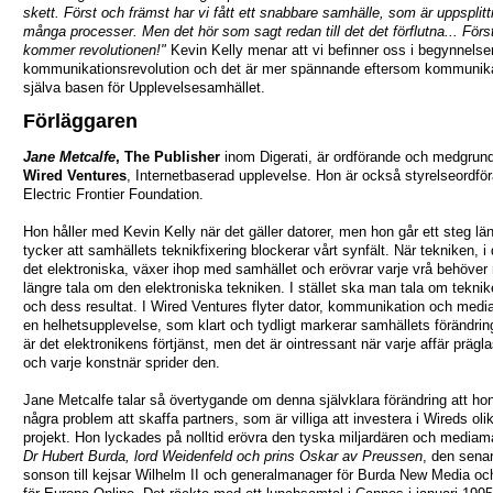
skett. Först och främst har vi fått ett snabbare samhälle, som är uppsplittr
många processer. Men det hör som sagt redan till det det förflutna... Förs
kommer revolutionen!"
Kevin Kelly menar att vi befinner oss i begynnelse
kommunikationsrevolution och det är mer spännande eftersom kommunika
själva basen för Upplevelsesamhället.
Förläggaren
Jane Metcalfe
, The Publisher
inom Digerati, är ordförande och medgrun
Wired Ventures
, Internetbaserad upplevelse. Hon är också styrelseordför
Electric Frontier Foundation.
Hon håller med Kevin Kelly när det gäller datorer, men hon går ett steg lä
tycker att samhällets teknikfixering blockerar vårt synfält. När tekniken, i d
det elektroniska, växer ihop med samhället och erövrar varje vrå behöver
längre tala om den elektroniska tekniken. I stället ska man tala om tekni
och dess resultat. I Wired Ventures flyter dator, kommunikation och media 
en helhetsupplevelse, som klart och tydligt markerar samhällets förändrin
är det elektronikens förtjänst, men det är ointressant när varje affär prägl
och varje konstnär sprider den.
Jane Metcalfe talar så övertygande om denna självklara förändring att hon
några problem att skaffa partners, som är villiga att investera i Wireds oli
projekt. Hon lyckades på nolltid erövra den tyska miljardären och media
Dr Hubert Burda, lord Weidenfeld och prins Oskar av Preussen
, den sena
sonson till kejsar Wilhelm II och generalmanager för Burda New Media och