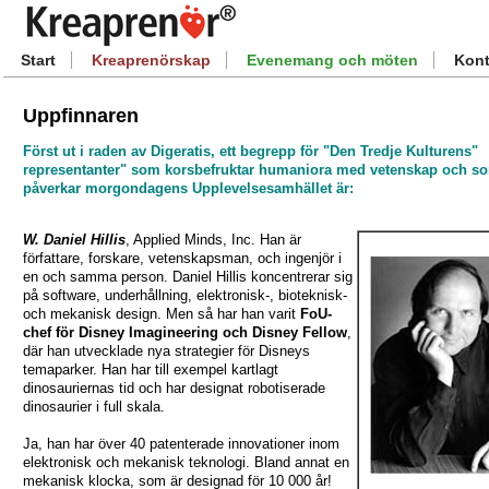
Start
Kreaprenörskap
Evenemang och möten
Kont
Uppfinnaren
Först ut i raden av
Digeratis
, ett begrepp för "Den Tredje Kulturens"
representanter" som korsbefruktar humaniora med vetenskap och so
påverkar morgondagens Upplevelsesamhället är:
W. Daniel Hillis
, Applied Minds, Inc. Han är
författare, forskare, vetenskapsman, och ingenjör i
en och samma person. Daniel Hillis koncentrerar sig
på software, underhållning, elektronisk-, bioteknisk-
och mekanisk design. Men så har han varit
FoU-
chef för Disney Imagineering och Disney Fellow
,
där han utvecklade nya strategier för Disneys
temaparker. Han har till exempel kartlagt
dinosauriernas tid och har designat robotiserade
dinosaurier i full skala.
Ja, han har över 40 patenterade innovationer inom
elektronisk och mekanisk teknologi. Bland annat en
mekanisk klocka, som är designad för 10 000 år!