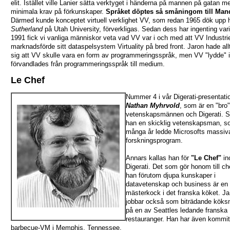
elit. Istället ville Lanier sätta verktyget i händerna på mannen på gatan m
minimala krav på förkunskaper.
Språket döptes så småningom till Man
Därmed kunde konceptet virtuell verklighet VV, som redan 1965 dök upp
Sutherland
på Utah University, förverkligas. Sedan dess har ingenting varit 
1991 fick vi vanliga människor veta vad VV var i och med att VV Industri
marknadsförde sitt dataspelsystem Virtuality på bred front. Jaron hade all
sig att VV skulle vara en form av programmeringsspråk, men VV "lydde" i
förvandlades från programmeringsspråk till medium.
Le Chef
Nummer 4 i vår Digerati-presentati
Nathan Myhrvold
, som är en "bro
vetenskapsmännen och Digerati. Sj
han en skicklig vetenskapsman, s
många år ledde Microsofts massiv
forskningsprogram.
Annars kallas han för
"Le Chef"
in
Digerati. Det som gör honom till che
han förutom djupa kunskaper i
datavetenskap och business är en
mästerkock i det franska köket. Ja
jobbar också som biträdande köks
på en av Seattles ledande franska
restauranger. Han har även kommit 
barbecue-VM i Memphis, Tennessee.