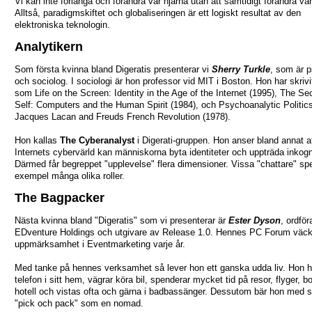
Vi kan inte förlänga och förändra vår hjärna utan att samtidigt förändra vär
Alltså, paradigmskiftet och globaliseringen är ett logiskt resultat av den
elektroniska teknologin.
Analytikern
Som första kvinna bland Digeratis presenterar vi
Sherry Turkle
, som är 
och sociolog. I sociologi är hon professor vid MIT i Boston. Hon har skriv
som Life on the Screen: Identity in the Age of the Internet (1995), The S
Self: Computers and the Human Spirit (1984), och Psychoanalytic Politic
Jacques Lacan and Freuds French Revolution (1978).
Hon kallas
The Cyberanalyst
i Digerati-gruppen. Hon anser bland annat at
Internets cybervärld kan människorna byta identiteter och uppträda inkogn
Därmed får begreppet "upplevelse" flera dimensioner. Vissa "chattare" spela
exempel många olika roller.
The Bagpacker
Nästa kvinna bland "Digeratis" som vi presenterar är
Ester Dyson
, ordför
EDventure Holdings och utgivare av Release 1.0. Hennes PC Forum väck
uppmärksamhet i Eventmarketing varje år.
Med tanke på hennes verksamhet så lever hon ett ganska udda liv. Hon h
telefon i sitt hem, vägrar köra bil, spenderar mycket tid på resor, flyger, b
hotell och vistas ofta och gärna i badbassänger. Dessutom bär hon med si
"pick och pack" som en nomad.