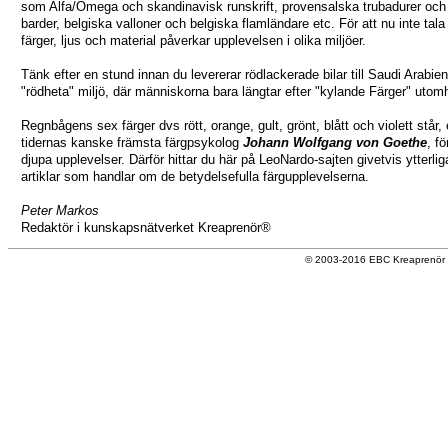
som Alfa/Omega och skandinavisk runskrift, provensalska trubadurer och 
barder, belgiska valloner och belgiska flamländare etc. För att nu inte tal
färger, ljus och material påverkar upplevelsen i olika miljöer.
Tänk efter en stund innan du levererar rödlackerade bilar till Saudi Arabie
"rödheta" miljö, där människorna bara längtar efter "kylande Färger" utom
Regnbågens sex färger dvs rött, orange, gult, grönt, blått och violett står, 
tidernas kanske främsta färgpsykolog
Johann Wolfgang von Goethe
, f
djupa upplevelser. Därför hittar du här på LeoNardo-sajten givetvis ytterli
artiklar som handlar om de betydelsefulla färgupplevelserna.
Peter Markos
Redaktör i kunskapsnätverket Kreaprenör®
© 2003-2016 EBC Kreaprenör