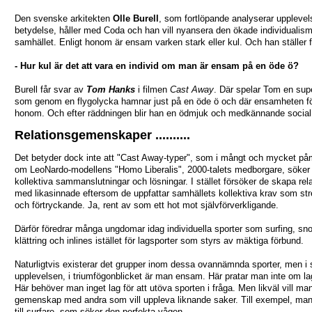
Den svenske arkitekten
Olle Burell
, som fortlöpande analyserar uppleve
betydelse, håller med Coda och han vill nyansera den ökade individualism
samhället. Enligt honom är ensam varken stark eller kul. Och han ställer 
- Hur kul är det att vara en individ om man är ensam på en öde ö?
Burell får svar av
Tom Hanks
i filmen
Cast Away
. Där spelar Tom en sup
som genom en flygolycka hamnar just på en öde ö och där ensamheten fö
honom. Och efter räddningen blir han en ödmjuk och medkännande social
Relationsgemenskaper ..........
Det betyder dock inte att "Cast Away-typer", som i mångt och mycket på
om LeoNardo-modellens "Homo Liberalis", 2000-talets medborgare, söker 
kollektiva sammanslutningar och lösningar. I stället försöker de skapa rela
med likasinnade eftersom de uppfattar samhällets kollektiva krav som st
och förtryckande. Ja, rent av som ett hot mot självförverkligande.
Därför föredrar många ungdomar idag individuella sporter som surfing, sn
klättring och inlines istället för lagsporter som styrs av mäktiga förbund.
Naturligtvis existerar det grupper inom dessa ovannämnda sporter, men i 
upplevelsen, i triumfögonblicket är man ensam. Här pratar man inte om l
Här behöver man inget lag för att utöva sporten i fråga. Men likväl vill ma
gemenskap med andra som vill uppleva liknande saker. Till exempel, man 
till surfare, som söker den perfekta vågen.