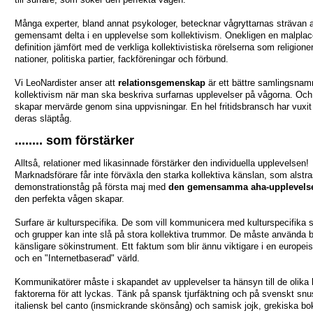
Många experter, bland annat psykologer, betecknar vågryttarnas strävan a
gemensamt delta i en upplevelse som kollektivism. Onekligen en malplac
definition jämfört med de verkliga kollektivistiska rörelserna som religioner
nationer, politiska partier, fackföreningar och förbund.
Vi LeoNardister anser att
relationsgemenskap
är ett bättre samlingsnam
kollektivism när man ska beskriva surfarnas upplevelser på vågorna. Och
skapar mervärde genom sina uppvisningar. En hel fritidsbransch har vuxit 
deras släptåg.
........ som förstärker
Alltså, relationer med likasinnade förstärker den individuella upplevelsen!
Marknadsförare får inte förväxla den starka kollektiva känslan, som alstras
demonstrationståg på första maj med
den gemensamma aha-upplevels
den perfekta vågen skapar.
Surfare är kulturspecifika. De som vill kommunicera med kulturspecifika 
och grupper kan inte slå på stora kollektiva trummor. De måste använda b
känsligare sökinstrument. Ett faktum som blir ännu viktigare i en europei
och en "Internetbaserad" värld.
Kommunikatörer måste i skapandet av upplevelser ta hänsyn till de olika k
faktorerna för att lyckas. Tänk på spansk tjurfäktning och på svenskt snu
italiensk bel canto (insmickrande skönsång) och samisk jojk, grekiska bo