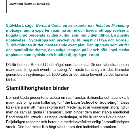
marknadsförare att tänka på.
Självklart, säger
Bernard Coda
, en av experterna i
Relation Marketing
motsäger andra experter i samma ämne och hävdar att upplevelser är
högsta grad beroende av den kultur, som individen tillhör. En positi
upplevelse i Sydeuropa kan mycket väl bli negativ i USA och Nordeu
Tjurfäktningen är det mest talande exemplet. Den upplevs som ett fär
och symboliskt drama, den eviga kampen på liv och död i syd meda
uppfattas som cyniskt och blodigt djurplågeri i nord.
Därför betonar Bernard Coda något som han kallar för den latinska approac
marknadsföring och event marketing. Vi måste ta hänsyn till det. Barock
genombrott i sydeuropa på 1600-talet är det bästa beviset på det latinska 
tänka.
Stamtillhörigheten binder
Bernard Coda presenterar också en rad franska, italienska och spanska fo
marknadsföring som kallar sig för
"the Latin School of Societing"
. Des
forskare anser att människorna runt Medelhavet är visserligen stora indivi
men de samlas gärna i "stammar", som binder dem med starka emotionel
Band som får uttryck i säregna värderingar, subkulturer och livsvisioner.
Följaktligen reagerar och beter sig medelhavsfolket enligt "stamtillhörighe
smak. Den har minst lika högt värde som den individuella smaken.