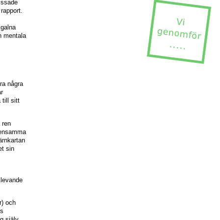
missade
 rapport.
 galna
en mentala
ra några
ar
ll sitt
 ren
n ensamma
ärnkartan
et sin
n levande
r) och
ms
g själv.