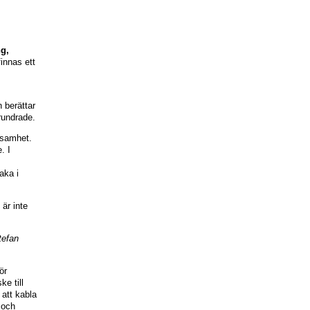
ng,
finnas ett
n berättar
örundrade.
ksamhet.
. I
aka i
 är inte
tefan
ör
ke till
att kabla
 och