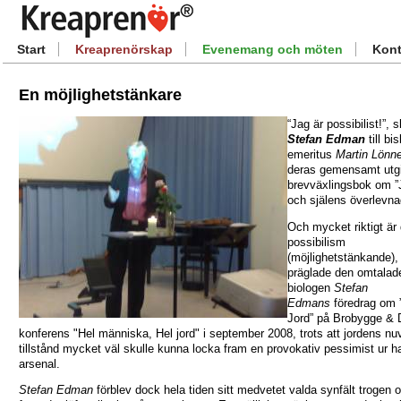
Start
Kreaprenörskap
Evenemang och möten
Kont
En möjlighetstänkare
“Jag är possibilist!”, s
Stefan Edman
till bi
emeritus
Martin Lönn
deras gemensamt utg
brevväxlingsbok om ”
och själens överlevna
Och mycket riktigt är 
possibilism
(möjlighetstänkande)
präglade den omtalad
biologen
Stefan
Edmans
föredrag om 
Jord” på Brobygge & 
konferens "Hel människa, Hel jord" i september 2008, trots att jordens n
tillstånd mycket väl skulle kunna locka fram en provokativ pessimist ur h
arsenal.
Stefan Edman
förblev dock hela tiden sitt medvetet valda synfält trogen o