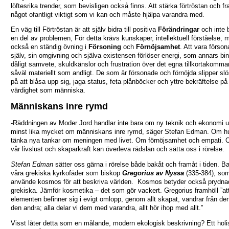
löftesrika trender, som bevisligen också finns. Att stärka förtröstan och fr
något ofantligt viktigt som vi kan och måste hjälpa varandra med.
En väg till Förtröstan är att själv bidra till positiva
Förändringar
och inte 
en del av problemen, För detta krävs kunskaper, intellektuell förståelse, 
också en ständig övning i
Försoning
och
Förnöjsamhet
. Att vara förso
själv, sin omgivning och själva existensen förlöser energi, som annars bin
dåligt samvete, skuldkänslor och frustration över det egna tillkortakomma
såväl materiellt som andligt. De som är försonade och förnöjda slipper sl
på att blåsa upp sig, jaga status, feta plånböcker och yttre bekräftelse på
värdighet som människa.
Människans inre rymd
-Räddningen av Moder Jord handlar inte bara om ny teknik och ekonomi u
minst lika mycket om människans inre rymd, säger Stefan Edman. Om hu
tänka nya tankar om meningen med livet. Om förnöjsamhet och empati. 
vår livslust och skaparkraft kan överleva rädslan och sätta oss i rörelse.
Stefan Edman
sätter oss gärna i rörelse både bakåt och framåt i tiden. Bak
våra grekiska kyrkofäder som biskop
Gregorius av Nyssa
(335-384), so
använde kosmos för att beskriva världen. Kosmos betyder också prydna
grekiska. Jämför kosmetika – det som gör vackert. Gregorius framhöll ”at
elementen befinner sig i evigt omlopp, genom allt skapat, vandrar från den 
den andra; alla delar vi dem med varandra, allt hör ihop med allt.”
Visst låter detta som en målande, modern ekologisk beskrivning? Ett holis