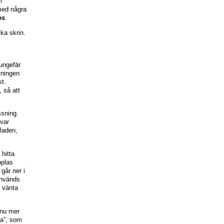
i
med några
os
.
ka skrin.
ungefär
tningen
kt.
 så att
ssning.
 var
laden,
 hitta
pplas
går ner i
används
r vänta
nnu mer
na”, som