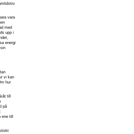
amtidstro
bara vara
men
nad med
ds upp i
ndet,
ösa energi
 sin
tan
r vi kan
Om hur
åt till
m
d på
t
ene till
tiskt