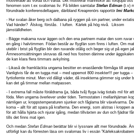
motiverade att vörda och vårda. Det motiverar människor att fördjupa oss 
fenomen som t.ex svalornas liv. På bilden samtalar
Stefan Edman
(t.v) 
förundrade konferensdeltagare, däribland Kreaprenörs rapportör
Imi Mark
- Hur svalan åker berg och dalbana på ryggen på sin partner, under extatis
Vad händer? Älskog, förstås. I luften. Kärlek på hög nivå. Liksom
jämställdheten.
- Bägge makarna ruvar äggen och den ena partnern matar den som ruvar 
en gång i halvtimmen. Födan består av flygfän som finns i luften. Om ma
uteblir i brist på flygfän blir den ruvande otålig och beger sig ut på egen ja
Ämnesomsättningen skruvas då ned hos fostren därinne under äggskalen,
de kan klara flera timmars avkylning.
- Likaså de framkläckta ungarna besitter en enastående förmåga till anpa
Vanligtvis får de en tugga mat – med uppemot 800 insekter!!! per tugga –
fyrtiofemte minut. Men vid dåligt väder, då insekterna gömmer sig under b
kan det gå timmar mellan matpassen.
- I extrema fall måste föräldrarna (ja, båda två) flyga iväg tiotals mil för att
föda. Men ungarna överlever under tiden. Termostaten i mellanhjärnan ko
nämligen ur, kroppstemperaturen sjunker och fåglarna blir växelvarma. De 
koma – allt för att spara på krafterna. Den energi, som alstras i kroppen 
för att hålla hjärta och njurar igång, medan tillväxten av dun och fjädrar få
tills det finns mat igen.
Och medan
Stefan Edman
berättar blir vi lyssnare allt mer förundrade. Ä
utförligt kan du förresten läsa om svalornas liv i essän ”Kärleksakrobater