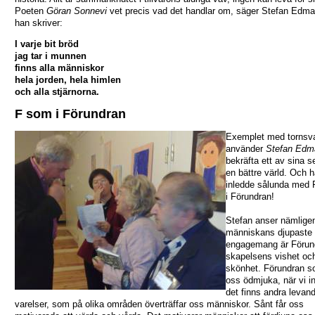
Poeten
Göran Sonnevi
vet precis vad det handlar om, säger Stefan Edma
han skriver:
I varje bit bröd
jag tar i munnen
finns alla människor
hela jorden, hela himlen
och alla stjärnorna.
F som i Förundran
Exemplet med tornsv
använder
Stefan Edm
bekräfta ett av sina s
en bättre värld. Och 
inledde sålunda med
i Förundran!
Stefan anser nämligen
människans djupaste kä
engagemang är Förund
skapelsens vishet oc
skönhet. Förundran s
oss ödmjuka, när vi in
det finns andra levan
varelser, som på olika områden överträffar oss människor. Sånt får oss