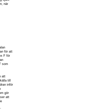
n, när
alan
an
för att
ex F för
han
 F som
 att
lla till
ran inför
h
om gör
ser att
de