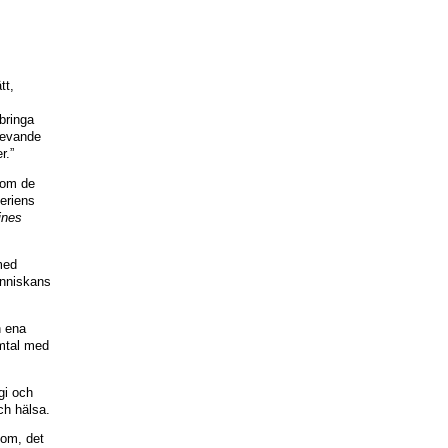
tt,
bringa
levande
r.”
r om de
eriens
ines
med
änniskans
n ena
tal med
gi och
ch hälsa.
tom, det