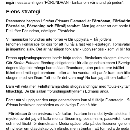
ingår i essäsamlingen ”FÖRUNDRAN - tankar om vår stund på jorden”.
F-ens strategi
Resterande begrepp i
Stefan Edmans
F-strategi är
Förtröstan, Förändri
Förståelse, Försoning och Förnöjsamhet
. Men jag anser att det borde 
F till före Förundran, nämligen Förståelse.
Vi människor förundras inte förrän vi blir upplysta – får jordens
fenomen Förklarade för oss för att nu hålla fast vid F-strategin. Tornsvala
ju ingenting själv. Det är när någon förklarar - upplyser oss - som vi blir f
Denna upplysningsprocess borde börja redan i förskolans skogsmullsver
Gör
Stefan Edmans
föredrag obligatoriskt för alla grundskolebarn i Sverige
dagens läge blir många barn sällan förundrade, utan protesterar istället - i
likhet med mitt eget barnbarn - efter att ha vandrat ett par år fram och tillb
skogen med sin lärare "att nu får det vara nog! Nu kan jag allt om kottar!"
Barn vill veta mer. Friluftsfrämjandets skogsvandringar med ”Quiz-skyltar”
tillräckligt. De blir sällan ”förundringsutflykter” i Edmans anda.
Först när vi upplyser den unga generationen kan vi fullfölja F-strategin.
S
Edman
beskriver innebörden av de övriga F-en så här:
-
Förtröstan
är en bristvara i vår kultur. Tvärtom finns det tyvärr alldeles f
mycket av det jag vill kalla mental försurning, pessimism, passivitet, kans
och med förakt för demokratin. Media späder ofta på desillusionen genom 
ut nyheter om djävulskap och elände, men struntar i att förmedla de goda