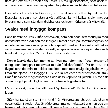
fram det löftesrika i smått som i stort. En möjlighetstänkare, som dock 
att berätta om flera nya möjligheter. Jag återkommer till det i slutet av vår
Han betonade dock inledningsvis, att han vill injicera ett motgift till de där
löpsedlarna, som vi ser utanför våra affärer. Han vill kalka i själen mot d
försurningen, som stundom drabbar oss och som förlamar vår viljekraft.
Svalor med inbyggd kompass
Hans berättelse utgick ifrån tornsvalan, som han hade sett störtdyka med
dödsförakt från skyn samma morgon utanför salen på Rörstrandsgatan ba
minuter innan han skulle gå in och börja sitt föredrag. Han antog att det v
sensommarens sista svala han sett, en gästarbetare på väg att återvända ti
hemland – Sydafrika! Och Stefan Edman fortsatte:
- Denna återvändare kommer nu att flyga natt efter natt i flera månader på
energi, som knappast motsvarar mer än 2 klickar ”smör”. Det är etttuse
flygmil utan det minsta koldioxidutsläpp, men med navigeringshjälp av stj
i svalans hjärna - en inbyggd GPS. Vid mulet väder följer tornsvalan iställ
likaså nedärvda magnetkompass och dess koppling till jorden. En svensk
sommarfågel på tillfälligt besök – en afrikansk gästarbetare.
För jomenvsst, jorden har alltid varit ”globaliserad”. Moder Jord är som e
kropp.
- Själv har jag stjärnstoft i min kind (från Vintergatans utslocknade stjärno
oceanvatten i blodet. Jag är både urgammal och ofattbart ung i universu
historia. Allt är sammanknutet i tillvarons åldriga väv, ingen kan leva för si