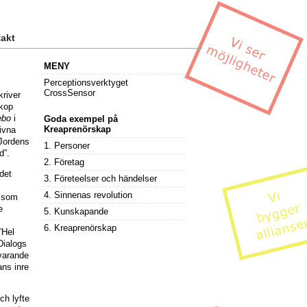
akt
MENY
Perceptionsverktyget
CrossSensor
kriver
skop
ebo
i
Goda exempel på
Kreaprenörskap
ivna
Jordens
1. Personer
d”.
2. Företag
det
3. Företeelser och händelser
4. Sinnenas revolution
, som
e
5. Kunskapande
6. Kreaprenörskap
”Hel
Dialogs
uvarande
ans inre
ch lyfte