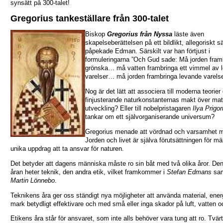
synsätt på 300-talet!
Gregorius tankeställare från 300-talet
Biskop
Gregorius från Nyssa
läste även
skapelseberättelsen på ett bildlikt, allegoriskt sä
påpekade Edman. Särskilt var han förtjust i
formuleringarna ”Och Gud sade: Må jorden fram
grönska… må vatten frambringa ett vimmel av 
varelser… må jorden frambringa levande varelse
Nog är det lätt att associera till moderna teorie
finjusterande naturkonstanternas makt över mat
utveckling? Eller till nobelpristagaren
Ilya Prigor
tankar om ett självorganiserande universum?
Gregorius menade att vördnad och varsamhet 
Jorden och livet är själva förutsättningen för m
unika uppdrag att ta ansvar för naturen.
Det betyder att dagens människa måste ro sin båt med två olika åror. De
åran heter teknik, den andra etik, vilket framkommer i
Stefan Edmans
sam
Martin Lönnebo
.
Teknikens åra ger oss ständigt nya möjligheter att använda material, ener
mark betydligt effektivare och med små eller inga skador på luft, vatten o
Etikens åra står för ansvaret, som inte alls behöver vara tung att ro. Tvär