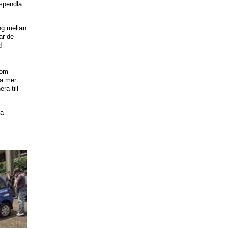
tspendla
ing mellan
ar de
d
som
sa mer
ra till
ga