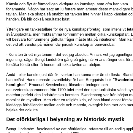
Känsla och flyt är förmodligen viktigare än kunskap, som ofta kan vara
förlamande. Någon har sagt att ju fortare man arbetar desto mänskligare bl
tavlan. Man ska skapa så snabbt att tanken inte hinner i kapp känslan oc
handen. Då blir också resultatet bäst.
Ytterligare en tankeställare för de nya kunskapsföretag, som intensivt leta
svårupptäckta, men fruktsamma tomrummen mellan olika kunskapsfält. 
vill besvara tomrummens gåtfulla frågor måste lita på intuitionen. Man kan
det vid att vandra på månen där jordisk kunskap är oanvändbar.
- Konsten är ett mysterium - det vet jag absolut. Annars vet jag egentlige
ingenting, säger Bengt Lindström gång på gång när vi anstränger oss för a
försöka förstå eller få honom att tolka tavlorna i ateljén.
Ändå - eller kanske just därför - verkar han kunna mer än de flesta. Bland
han beläst. Hans senaste favoritlektyr är Lars Bergquists bok
”Swedenb
hemlighet”
. Emanuel Swedenborg, filosofen, teologen och
naturvetenskapsmannen från 1700-talet med den spiritualistiska världssy
matchar perfekt den lindströmska konsten. Swedenborg var från början m
moralist än mystiker. Men efter en religiös kris, då han bland annat försök
klarlägga förhållandet mellan ande och materia, övergick han mer och mer t
bejaka det ockulta.
Det oförklarliga i belysning av historisk mystik
Bengt Lindström, fascinerad av det oförklarliga, refererar till en andlig upp