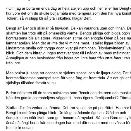
- Om jag är borta en enda dag är hela ateljén upp och ner, eller hur Bengt
hur vore det om du skulle börja måla med tempera som den här nya kons
Tolsén, så vi slapp bli så yra i skallen, klagar Bert.
Bengt småler och skakar på huvudet. De kan varandra utan och innan. D
skämten bär trots allt på ömsesidig värme. Bengts pliriga och pigga ögon 
kontrasterna blir allt större. Visserligen stirrar den enögde Oden på oss nä
lämnar ateljén. Men det är inte det vi minns mest. Istället ligger bilden av
Lindströms snälla och trygga ögon kvar på näthinnan. ”Nordanvindens” v
blick. Och dem hittar vi ingen motsvarighet till i någon av hans målningar.
Antagligen är han beskyddad från högre ort. Inte bara från yttre faror utan
från inre.
Man brukar ju säga att ögonen är själens spegel och de ljuger aldrig. Det ä
kontrastfärgernas samspel som får varje färg att framträda. Att det gäller 
själsliga tillstånd förstår vi nu.
Bidrar närheten till de stora mästarna som Renoir och dekoren och musika
från den gamla operaateljéns väggar till hans ögons förnöjsamhet? Förmo
Staffan Tolsén verkar instämma. Det tror vi oss se på porträttet. Han har 
Bengt Lindströms pliriga blick. De långt skådande ögonen. Glädjen och
ödmjukheten inför livet, som gett honom så mycket. Så nära Gare de Ly
ändå så långt borta från den dagen han stod där ensam med en väska för
femtio år sedan.