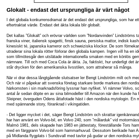
Glokalt - endast det ursprungliga är värt något
I det globala konkurrensdramat är det endast det ursprungliga, som har et
eftertraktat värde. Endast det äkta lokala blir globalt.
Det kallas ”Glokalt” och erövrar världen som ”Nordanvinden” Lindströms ta
franska viner, italiensk spagetti, finsk sauna, persiska mattor, indisk kash
kinesiskt té, japanska kameror och schweiziska klockor. De som förneka
utraderar sina lokala rötter förlorar den globala kampen. Ingen vill ha en ide
som tillmötesgår den utslätade internationella smaken med en könlös g
nämnare. Till och med Coca Cola är äkta. Ja, faktiskt, hur underligt det ä
står drycken för den amerikanska livsstilen, som attraherar så många.
När vi drar dessa långtgående slutsatser ler Bengt Lindström milt och me
Och när vi påpekar att svenska företag starkare borde markera den nordi
härkomsten i sin marknadsföring lyssnar han nyfiket. Vi nämner Volvo, so
antal år sedan döpte en av sina bilmodeller till Amazon när den kunde ha 
Sleipner, överguden Odens åttafotade häst i den nordiska mytologin. En 
med spännande story, förankrad i vikingatiden.
- Det ligger mycket i det, säger Bengt Lindström och skrattar igenkännan
har han använt en Volvo-bil, en Volvo 240, som ”målarduk” vid motormäss
Malmö 1981, dels skapade han 1983 en jättestaty, föreställande Tors ha
med en färggrann Volvo-bil som hammarhuvud. Dessutom berikade han Ar
på Midlanda flygplats i Sundsvall med tavlor på gudar ur den nordiska myt