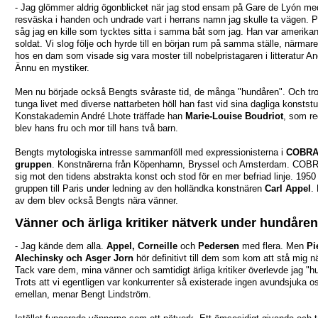
- Jag glömmer aldrig ögonblicket när jag stod ensam på Gare de Lyón me
resväska i handen och undrade vart i herrans namn jag skulle ta vägen. Pl
såg jag en kille som tycktes sitta i samma båt som jag. Han var amerika
soldat. Vi slog följe och hyrde till en början rum på samma ställe, närmar
hos en dam som visade sig vara moster till nobelpristagaren i litteratur A
Ännu en mystiker.
Men nu började också Bengts svåraste tid, de många "hundåren". Och tro
tunga livet med diverse nattarbeten höll han fast vid sina dagliga konststu
Konstakademin André Lhote träffade han
Marie-Louise Boudriot
, som r
blev hans fru och mor till hans två barn.
Bengts mytologiska intresse sammanföll med expressionisterna i
COBRA
gruppen
. Konstnärerna från Köpenhamn, Bryssel och Amsterdam. COB
sig mot den tidens abstrakta konst och stod för en mer befriad linje. 1950 
gruppen till Paris under ledning av den holländka konstnären
Carl Appel
. 
av dem blev också Bengts nära vänner.
Vänner och ärliga kritiker nätverk under hundåren
- Jag kände dem alla.
Appel, Corneille
och
Pedersen
med flera. Men
Pi
Alechinsky och Asger Jorn
hör definitivt till dem som kom att stå mig n
Tack vare dem, mina vänner och samtidigt ärliga kritiker överlevde jag "h
Trots att vi egentligen var konkurrenter så existerade ingen avundsjuka o
emellan, menar Bengt Lindström.