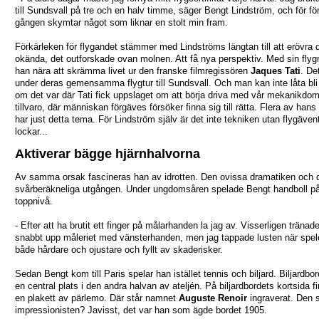
till Sundsvall på tre och en halv timme, säger Bengt Lindström, och för fö
gången skymtar något som liknar en stolt min fram.
Förkärleken för flygandet stämmer med Lindströms längtan till att erövra 
okända, det outforskade ovan molnen. Att få nya perspektiv. Med sin flyg
han nära att skrämma livet ur den franske filmregissören
Jaques Tati
. De
under deras gemensamma flygtur till Sundsvall. Och man kan inte låta bli
om det var där Tati fick uppslaget om att börja driva med vår mekanikdo
tillvaro, där människan förgäves försöker finna sig till rätta. Flera av hans 
har just detta tema. För Lindström själv är det inte tekniken utan flygäve
lockar...
Aktiverar bägge hjärnhalvorna
Av samma orsak fascineras han av idrotten. Den ovissa dramatiken och 
svårberäkneliga utgången. Under ungdomsåren spelade Bengt handboll p
toppnivå.
- Efter att ha brutit ett finger på målarhanden la jag av. Visserligen tränad
snabbt upp måleriet med vänsterhanden, men jag tappade lusten när spel
både hårdare och ojustare och fyllt av skaderisker.
Sedan Bengt kom till Paris spelar han istället tennis och biljard. Biljardbor
en central plats i den andra halvan av ateljén. På biljardbordets kortsida fi
en plakett av pärlemo. Där står namnet
Auguste Renoir
ingraverat. Den 
impressionisten? Javisst, det var han som ägde bordet 1905.