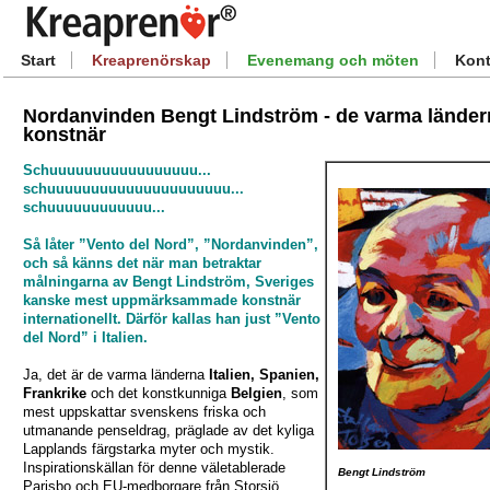
Start
Kreaprenörskap
Evenemang och möten
Kont
Nordanvinden Bengt Lindström - de varma lände
konstnär
Schuuuuuuuuuuuuuuuuu...
schuuuuuuuuuuuuuuuuuuuuu...
schuuuuuuuuuuuu...
Så låter
”Vento del Nord”
, ”Nordanvinden”,
och så känns det när man betraktar
målningarna av Bengt Lindström, Sveriges
kanske mest uppmärksammade konstnär
internationellt. Därför kallas han just ”Vento
del Nord” i Italien.
Ja, det är de varma länderna
Italien, Spanien,
Frankrike
och det konstkunniga
Belgien
, som
mest uppskattar svenskens friska och
utmanande penseldrag, präglade av det kyliga
Lapplands färgstarka myter och mystik.
Inspirationskällan för denne väletablerade
Bengt Lindström
Parisbo och EU-medborgare från Storsjö