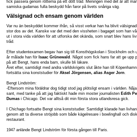
fick passera genom rötterna på ett dött träd. Meningen med det är att man
samiska gudarnas fulla beskydd från faror på livets snåriga väg.
Välsignad och ensam genom världen
Var nu än beskyddet kommer ifrån, så visst verkar han ha blivit välsigna
stor dos av det. Kanske var det med den vissheten i bagaget som han vå
ut i stora vida världen för att utforska det okända, som snart blev hans li
tråd.
Efter studentexamen begav han sig till Konsthögskolan i Stockholm och u
år målade han för
Isaac Grünewald
. Något som fick hans far att ge upp 
på att Bengt, hans enda barn, skulle bli läkare.
Året efter, samtidigt med andra världskrigets slut åkte han till Köpenhamn 
fortsätta sina konststudier för
Aksel Jörgensen, alias Asger Jorn
.
Bengt Lindström:
-Eftersom mina föräldrar dog tidigt stod jag plötsligt ensam i världen. Nåja,
sant, med tanke på att jag faktiskt hade min moster journalisten
Edith Pe
Dumas
i Chicago. Det var alltså dit min första stora utlandsresa gick.
I Chichago fortsatte Bengt sina konststudier. Samtidigt klarade han livha
genom att ta diverse ströjobb som både kägelresare i bowlinghall och dis
restaurant.
1947 anlände Bengt Lindström för första gången till Paris.