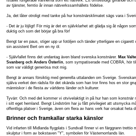
Istället fungerade vännerna som ett nätverk. Ett ömsesidigt givande och 
av tjänster, femtio år innan nätverkssamhällets födelse.
Ja, det låter otroligt med tanke på hur konstnärsklimatet sägs vara i Sveri
- Det är ju löjligt! För mig är det en självklarhet att glädja sig åt någon so
duktig och som det börjar gå bra för!
Bengt tar en paus, stiger upp ur fotöljen och tänder ytterligare en cigarett
sin assistent Bert om en ny öl.
- Självfallet finns det undantag även bland svenska konstnärer.
Max Valte
Svanberg och Anders Österlin
, som sympatiserade med COBRA, hör ti
som var väldigt generösa mot mig.
Bengt är annars försiktig med generella uttalanden om Sverige. Svenskarn
själva verket den rädsla för det okända som han tror finns hos en stor gr
människor i de flesta av världens länder och kulturer.
Tyvärr. Och med det kommer vi otvivelaktigt in på hur han som konstnär 
i sitt eget hemland. Bengt Lindström har ju fått privilegiet att utsmycka 
offentliga platser i Sverige, även om flera av hans verk har orsakat heta d
Brinner och framkallar starka känslor
Vid infarten till Midlanda flygplats i Sundvall finner vi en färggrann trettio
skulptur i form av bokstaven "Y", symbolen för Västernorrlands län.