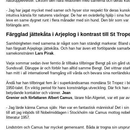
naturupplevelser. Liksom den nära relationen med samerna och deras kult
- Jag har jagat mycket med samer och hyser stor respekt för deras kuns
intuitiva känsla för naturens växlingar. De har en ovärderlig hjälp i sina hu
leve en same dygnet runt i flera månader med sin hund. Den blir som va
förlängda arm.
Färgglad jättekåta i Arjeplog i kontrast till St Trop
Samhörigheten med samerna är något som han ständigt markerar. Bland 
han färgsatt Arjeplogs jättekåta. Och han har även ett fortlöpande samar
samekonstnären
Lars Pirak
.
Varje sommar sedan över femtio år tillbaka tillbringar Bengt på sin gård ut
Sundsvall. Däruppe är och förblir han alltid samme Bengt. Det vittnar star
han mitt i all internationell framgång vill vårda och bevara sina norrländska
Ändå har han tillbringat fem år i superkändisarnas mondäna St Tropez i b
1950-talet. En viktig period för hans konstnärliga utveckling. Där fick ha
betydande kontakter och vänner.
Jean
Grenier och författaren Albert Camus
, lärare från Algeriet, var ett par a
- Jag lärde känna Camus själv. Han var en fantastisk människa! Det i sin 
till att jag inbjöds till Nobelmiddagen i Stockholm när Camus mottog nobelp
litteratur 1957.
Lindström och Camus har mycket gemensamt. Båda är trogna sin ursprun