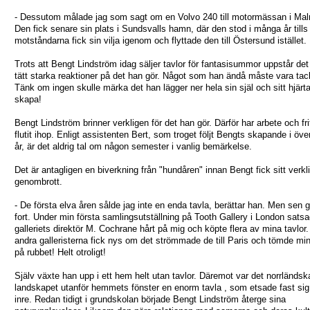
- Dessutom målade jag som sagt om en Volvo 240 till motormässan i Ma
Den fick senare sin plats i Sundsvalls hamn, där den stod i många år tills
motståndarna fick sin vilja igenom och flyttade den till Östersund istället.
Trots att Bengt Lindström idag säljer tavlor för fantasisummor uppstår det
tätt starka reaktioner på det han gör. Något som han ändå måste vara tac
Tänk om ingen skulle märka det han lägger ner hela sin själ och sitt hjärta
skapa!
Bengt Lindström brinner verkligen för det han gör. Därför har arbete och frit
flutit ihop. Enligt assistenten Bert, som troget följt Bengts skapande i över
år, är det aldrig tal om någon semester i vanlig bemärkelse.
Det är antagligen en biverkning från "hundåren" innan Bengt fick sitt verkl
genombrott.
- De första elva åren sålde jag inte en enda tavla, berättar han. Men sen g
fort. Under min första samlingsutställning på Tooth Gallery i London sats
galleriets direktör M. Cochrane hårt på mig och köpte flera av mina tavlor
andra galleristerna fick nys om det strömmade de till Paris och tömde min
på rubbet! Helt otroligt!
Själv växte han upp i ett hem helt utan tavlor. Däremot var det norrländsk
landskapet utanför hemmets fönster en enorm tavla , som etsade fast sig
inre. Redan tidigt i grundskolan började Bengt Lindström återge sina