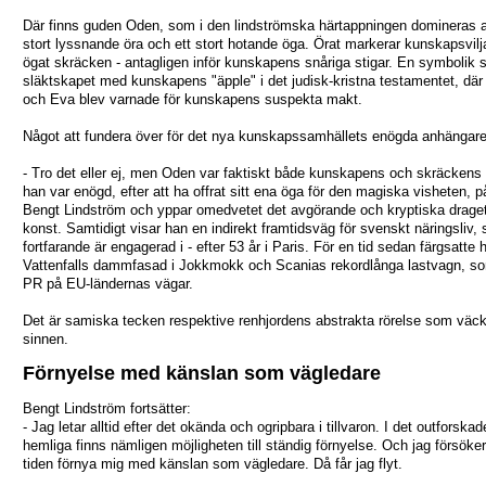
Där finns guden Oden, som i den lindströmska härtappningen domineras a
stort lyssnande öra och ett stort hotande öga. Örat markerar kunskapsvil
ögat skräcken - antagligen inför kunskapens snåriga stigar. En symbolik 
släktskapet med kunskapens "äpple" i det judisk-kristna testamentet, dä
och Eva blev varnade för kunskapens suspekta makt.
Något att fundera över för det nya kunskapssamhällets enögda anhängare
- Tro det eller ej, men Oden var faktiskt både kunskapens och skräckens
han var enögd, efter att ha offrat sitt ena öga för den magiska visheten, 
Bengt Lindström och yppar omedvetet det avgörande och kryptiska draget 
konst. Samtidigt visar han en indirekt framtidsväg för svenskt näringsliv,
fortfarande är engagerad i - efter 53 år i Paris. För en tid sedan färgsatte 
Vattenfalls dammfasad i Jokkmokk och Scanias rekordlånga lastvagn, s
PR på EU-ländernas vägar.
Det är samiska tecken respektive renhjordens abstrakta rörelse som väck
sinnen.
Förnyelse med känslan som vägledare
Bengt Lindström fortsätter:
- Jag letar alltid efter det okända och ogripbara i tillvaron. I det outforska
hemliga finns nämligen möjligheten till ständig förnyelse. Och jag försöker
tiden förnya mig med känslan som vägledare. Då får jag flyt.