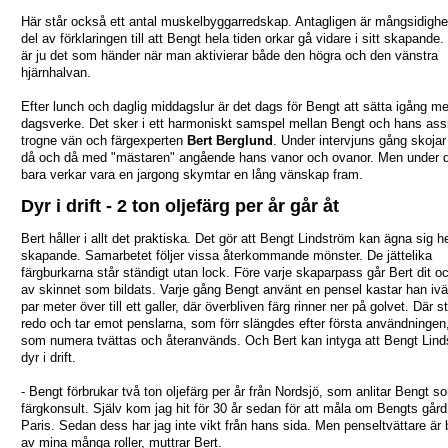
Här står också ett antal muskelbyggarredskap. Antagligen är mångsidighe
del av förklaringen till att Bengt hela tiden orkar gå vidare i sitt skapande.
är ju det som händer när man aktivierar både den högra och den vänstra
hjärnhalvan.
Efter lunch och daglig middagslur är det dags för Bengt att sätta igång me
dagsverke. Det sker i ett harmoniskt samspel mellan Bengt och hans assi
trogne vän och färgexperten
Bert Berglund
. Under intervjuns gång skojar 
då och då med "mästaren" angående hans vanor och ovanor. Men under 
bara verkar vara en jargong skymtar en lång vänskap fram.
Dyr i drift - 2 ton oljefärg per år går åt
Bert håller i allt det praktiska. Det gör att Bengt Lindström kan ägna sig hel
skapande. Samarbetet följer vissa återkommande mönster. De jättelika
färgburkarna står ständigt utan lock. Före varje skaparpass går Bert dit oc
av skinnet som bildats. Varje gång Bengt använt en pensel kastar han ivä
par meter över till ett galler, där överbliven färg rinner ner på golvet. Där s
redo och tar emot penslarna, som förr slängdes efter första användninge
som numera tvättas och återanvänds. Och Bert kan intyga att Bengt Lind
dyr i drift.
- Bengt förbrukar två ton oljefärg per år från Nordsjö, som anlitar Bengt s
färgkonsult. Själv kom jag hit för 30 år sedan för att måla om Bengts gård
Paris. Sedan dess har jag inte vikt från hans sida. Men penseltvättare är 
av mina många roller, muttrar Bert.