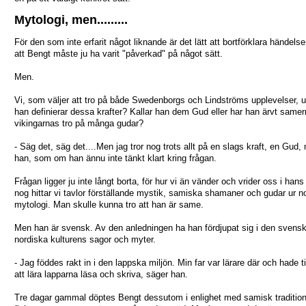
Mytologi, men.........
För den som inte erfarit något liknande är det lätt att bortförklara händel
att Bengt måste ju ha varit "påverkad" på något sätt.
Men.
Vi, som väljer att tro på både Swedenborgs och Lindströms upplevelser, u
han definierar dessa krafter? Kallar han dem Gud eller har han ärvt same
vikingarnas tro på många gudar?
- Säg det, säg det....Men jag tror nog trots allt på en slags kraft, en Gud, 
han, som om han ännu inte tänkt klart kring frågan.
Frågan ligger ju inte långt borta, för hur vi än vänder och vrider oss i hans
nog hittar vi tavlor förställande mystik, samiska shamaner och gudar ur n
mytologi. Man skulle kunna tro att han är same.
Men han är svensk. Av den anledningen ha han fördjupat sig i den svens
nordiska kulturens sagor och myter.
- Jag föddes rakt in i den lappska miljön. Min far var lärare där och hade til
att lära lapparna läsa och skriva, säger han.
Tre dagar gammal döptes Bengt dessutom i enlighet med samisk traditio