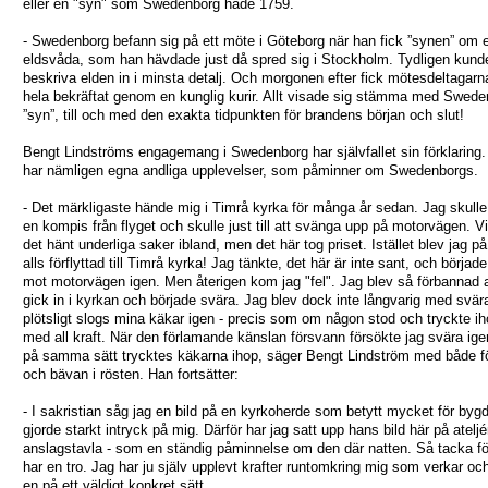
eller en "syn" som Swedenborg hade 1759.
- Swedenborg befann sig på ett möte i Göteborg när han fick ”synen” om 
eldsvåda, som han hävdade just då spred sig i Stockholm. Tydligen kund
beskriva elden in i minsta detalj. Och morgonen efter fick mötesdeltagarn
hela bekräftat genom en kunglig kurir. Allt visade sig stämma med Swed
”syn”, till och med den exakta tidpunkten för brandens början och slut!
Bengt Lindströms engagemang i Swedenborg har självfallet sin förklaring
har nämligen egna andliga upplevelser, som påminner om Swedenborgs.
- Det märkligaste hände mig i Timrå kyrka för många år sedan. Jag skull
en kompis från flyget och skulle just till att svänga upp på motorvägen. V
det hänt underliga saker ibland, men det här tog priset. Istället blev jag på
alls förflyttad till Timrå kyrka! Jag tänkte, det här är inte sant, och börjad
mot motorvägen igen. Men återigen kom jag "fel". Jag blev så förbannad a
gick in i kyrkan och började svära. Jag blev dock inte långvarig med svära
plötsligt slogs mina käkar igen - precis som om någon stod och tryckte i
med all kraft. När den förlamande känslan försvann försökte jag svära ig
på samma sätt trycktes käkarna ihop, säger Bengt Lindström med både f
och bävan i rösten. Han fortsätter:
- I sakristian såg jag en bild på en kyrkoherde som betytt mycket för byg
gjorde starkt intryck på mig. Därför har jag satt upp hans bild här på atelj
anslagstavla - som en ständig påminnelse om den där natten. Så tacka för
har en tro. Jag har ju själv upplevt krafter runtomkring mig som verkar och 
en på ett väldigt konkret sätt.