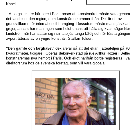
Kapell.
- Mina gallerister här nere i Paris anser att konstverket måste vara geno
det land eller den region, som konstnären kommer ifrån. Det är ett av
grundvillkoren för internationell framgång. Dessutom måste man självklart
grejer, annars har man ingen som helst chans att hålla sig kvar, säger Be
Lindström när han sätter sig i sin ateljés tunga fåtölj och för första gången
avporträtteras av en yngre konstnär, Staffan Tolsén.
"Den gamle och färghavet"
deklarerar så att det ekar i jätteateljén på 70
kvadratmeter, tidigare l´Operas dekorverkstad på rue Arthur Rozier i Bellev
konstnärernas nya hemort i Paris. Och ekot härifrån borde registreras i va
direktörsrum hos de svenska företag, som vill vara globala.