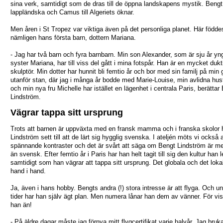
sina verk, samtidigt som de dras till de öppna landskapens mystik. Bengt t
lappländska och Camus till Algeriets öknar.
Men åren i St Tropez var viktiga även på det personliga planet. Här födde
nämligen hans första barn, dottern Mariana.
- Jag har två barn och fyra barnbarn. Min son Alexander, som är sju år yn
syster Mariana, har till viss del gått i mina fotspår. Han är en mycket dukt
skulptör. Min dotter har hunnit bli femtio år och bor med sin familj på min 
utanför stan, där jag i många år bodde med Marie-Louise, min avlidna hus
och min nya fru Michelle har istället en lägenhet i centrala Paris, berättar
Lindström.
Vägrar tappa sitt ursprung
Trots att barnen är uppväxta med en fransk mamma och i franska skolor 
Lindström sett till att de lärt sig hygglig svenska. I ateljén möts vi också 
spännande kontraster och det är svårt att säga om Bengt Lindström är me
än svensk. Efter femtio år i Paris har han helt tagit till sig den kultur han l
samtidigt som han vägrar att tappa sitt ursprung. Det globala och det loka
hand i hand.
Ja, även i hans hobby. Bengts andra (!) stora intresse är att flyga. Och u
tider har han själv ägt plan. Men numera lånar han dem av vänner. För vis
han än!
- På äldre dagar måste jag förnya mitt flygcertifikat varje halvår. Jag bruka