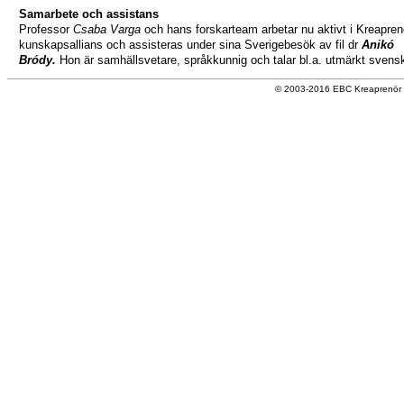
Samarbete och assistans
Professor
Csaba Varga
och hans forskarteam arbetar nu aktivt i Kreapren
kunskapsallians och assisteras under sina Sverigebesök av fil dr
Anikó
Bródy.
Hon är samhällsvetare, språkkunnig och talar bl.a. utmärkt svens
© 2003-2016 EBC Kreaprenör