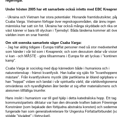
regeringar.
Under hösten 2005 har ett samarbete också inletts med EBC Kreapre
- Ukraina och Vietnam har stora potentialer. Hisnande framtidsutsikter, p
Csaba Varga. Vietnamn förfogar över regnskogsområden, där ännu ingen
människa har satt sin fot. Ukraina har också många skyddade och rika o
väst känner vi bara till olyckan i Tjernobyl. Båda länderna kommer att öv
världen inom en snar framtid.
Om sitt svenska samarbete säger
Csaba Varga
:
- Jag har aldrig tidigare i Europa träffat personer med så stor medvetenh
som händer i vår tid som i Kreaprenör, och som dessutom delar vår visio
vi kan - och MÅSTE - göra tillsammans i Europa för att lyckas i "kontinen
kamp".
Csaba Varga
är sociolog med djup kännedom både i humaniora och i
naturvetenskap - främst kvantfysik. Han kallar sig själv för "kvanthoppen
mästare". Från kvantfysikens mystik (där partiklarna är ibland ogripbara v
han "hoppat" vidare och landat i vår spirituella värld, där världsreligionern
omvärderas och nyandligheten åter berder ut sig efter materialismens och
ateismen tillfälliga triumfer.
Hans insikt i humanism var till god hjälp i detta katedraliska hopp. Ett tag
kommunistpartiets diktatur var han den drivande kraften bakom Förening
Konstnärer (som bejakade den förbjudna abstrakta konsten) och sederme
fungerade han som generalsekreterare för Ungerska Författarförbundet (
stödde "tövädret" i förtrycket).