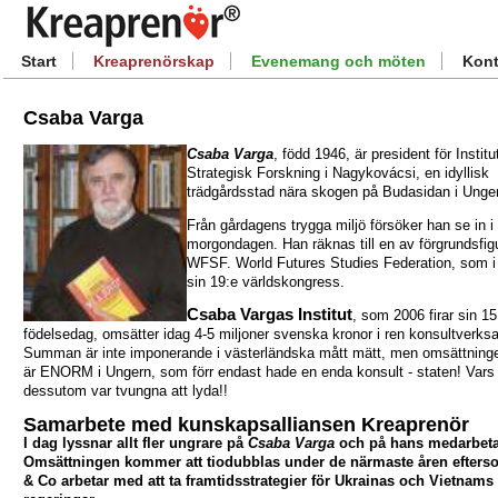
Start
Kreaprenörskap
Evenemang och möten
Kont
Csaba Varga
Csaba Varga
, född 1946, är president för Institu
Strategisk Forskning i Nagykovácsi, en idyllisk
trädgårdsstad nära skogen på Budasidan i Unge
Från gårdagens trygga miljö försöker han se in i
morgondagen. Han räknas till en av förgrundsfigu
WFSF. World Futures Studies Federation, som i
sin 19:e världskongress.
Csaba Vargas Institut
, som 2006 firar sin 15
födelsedag, omsätter idag 4-5 miljoner svenska kronor i ren konsultverks
Summan är inte imponerande i västerländska mått mätt, men omsättning
är ENORM i Ungern, som förr endast hade en enda konsult - staten! Vars 
dessutom var tvungna att lyda!!
Samarbete med kunskapsalliansen Kreaprenör
I dag lyssnar allt fler ungrare på
Csaba Varga
och på hans medarbeta
Omsättningen kommer att tiodubblas under de närmaste åren efters
& Co arbetar med att ta framtidsstrategier för Ukrainas och Vietnams