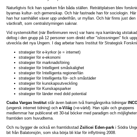
Naturligtvis fick han sparken från båda ställen. Reträttplatsen blev forskni
byarnas kultur- och gemenskap. Och här fastnade han för sociologin. Här 
han hur samhället växer upp underifrån, ur myllan. Och här finns just den
växtkraft, som centralstyrningen saknar.
Vid systemskiftet (när Berlinmuren revs) var hans nya karriärväg utstaka
deltog i den grupp på 12 personer som direkt efter "islossningen" fick uppg
utveckla det nya Ungern. I dag arbetar hans Institut för Strategisk Forsk
strategier för e-kyrkor (e = internet)
strategier för e-ekonomi
strategier för marknadsföring
strategier för Intelligent småskalighet
strategier för Intelligenta regioner/län
strategier för Intelligenta för- och småstäder
strategier för kunskapsutveckling
strategier för Kunskapsparker
strategier för länder med dold potential
Csaba Vargas Institut
står även bakom två framgångsrika tidningar
INC
(ungersk internet tidning) och
e-Világ
(=e-värld). Han själv och gruppens
medlemmar har publicerat ett 30-tal böcker med paradigm och möjligheter
framtiden som huvudtema.
Och nu bygger de också en framtidsstad
Zsilicei Eden-park
i Södra Unge
bit från Balatonsjön, som ska börja bli klar för inflyttning 2008.