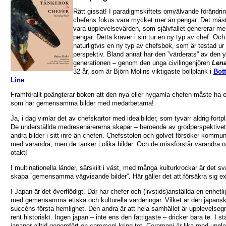
Rätt gissat! I paradigmskiftets omvälvande förändri
chefens fokus vara mycket mer än pengar. Det mås
vara upplevelsevärden, som självfallet genererar me
pengar. Detta kräver i sin tur en ny typ av chef. Och
naturligtvis en ny typ av chefsbok, som är testad ur 
perspektiv. Bland annat har den ”värderats” av den 
generationen – genom den unga civilingenjören
Lena
32 år, som är Björn Molins viktigaste bollplank i
Bot
Line
.
Framförallt poängterar boken att den nya eller nygamla chefen måste ha e
som har gemensamma bilder med medarbetarna!
Ja, i dag vimlar det av chefskartor med idealbilder, som tyvärr aldrig fort
De underställda medresenärererna skapar – beroende av grodperspektivet 
andra bilder i sitt inre än chefen. Chefsstolen och golvet försöker kommu
med varandra, men de tänker i olika bilder. Och de missförstår varandra o
otakt!
I multinationella länder, särskilt i väst, med många kulturkrockar är det svå
skapa ”gemensamma vägvisande bilder”. Här gäller det att försäkra sig ex
I Japan är det överflödigt. Där har chefer och (livstids)anställda en enhetl
med gemensamma etiska och kulturella värderingar. Vilket är den japans
succéns första hemlighet. Den andra är att hela samhället är upplevelseg
rent historiskt. Ingen japan – inte ens den fattigaste – dricker bara te. I stä
japaner alltid genomfört en ceremoni kring tet. Ceremoni är lika med uppl