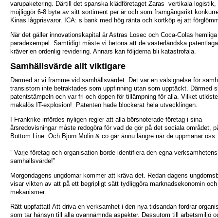
varupaketering. Därtill det spanska klädföretaget Zaras vertikala logistik
möjliggör 6-8 byte av sitt sortiment per år och som framgångsrikt konkurr
Kinas lågprisvaror. ICA: s bank med hög ränta och kortköp ej att förglöm
När det gäller innovationskapital är Astras Losec och Coca-Colas hemliga
paradexempel. Samtidigt måste vi betona att de västerländska patentlaga
kräver en ordenlig revidering. Annars kan följderna bli katastrofala.
Samhällsvärde allt viktigare
Därmed är vi framme vid samhällsvärdet. Det var en välsignelse för samhä
transistorn inte betraktades som uppfinning utan som upptäckt. Därmed s
patentstämpeln och var fri och öppen för tillämpning för alla. Vilket utlöst
makalös IT-explosion! Patenten hade blockerat hela utvecklingen.
I Frankrike infördes nyligen regler att alla börsnoterade företag i sina
årsredovisningar måste redogöra för vad de gör på det sociala området, 
Bottom Line. Och Björn Molin & co går ännu längre när de uppmanar oss:
” Varje företag och organisation borde identifiera den egna verksamhetens
samhällsvärde!”
Morgondagens ungdomar kommer att kräva det. Redan dagens ungdoms
visar vikten av att på ett begripligt sätt tydliggöra marknadsekonomin oc
mekanismer.
Rätt uppfattat! Att driva en verksamhet i den nya tidsandan fordrar organi
som tar hänsyn till alla ovannämnda aspekter. Dessutom till arbetsmiljö o