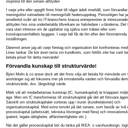
inspirera till den senare attityden
I varje yrke eller uppgift finns fröet till något ädelt innehåll, som förvandlar
meningslöst rutinarbete till meningsfullt hedersuppdrag. Personligen har j
emellertid svårt att tro IT-branschens krassa entreprenörer är intresserade
attityden hos sina underbetalda tillverkare av halvledare i u-länderna. Det
vara utan intresse om de uppfattar sig själva som trälare eller som
kunskapssamhällets byggare. I varje fall får de lön efter den förstnämnda
inställningen.
Däremot anser jag att varje företag och organisation bör konfronteras me
Lines tankar. De bör även testa sin kundkrets, som hittills inte har varit b
betala priset för detta mervärde!
Förvandla kunskap till strukturvärde!
Björn Molin & co anser dock att det finns vilja att betala för mervärde om
anstränger sig att fokusera mer på immateriella värden och förvandla dem t
strukturvärde, dvs. långsiktigt värde.
Märk väl att medarbetarnas kunskap (IC, humankapital) är knappast möjlig
äga. Men om IC transformeras till strukturkapital går det att försvara ägan
Särskilt om strukturkapitalet sorteras upp i kund- (kundrelationer) och
organisationskapital. Med extra tonvikt på det senare, som består av två 
processkapital (arbetssätt, tekniska lösningar med flera) och innovationsk
(patent, legala rättigheter, affärshemligheter etc.)
När det gäller processkapital bör du tänka på IKEA: s varuhusdesign, logis