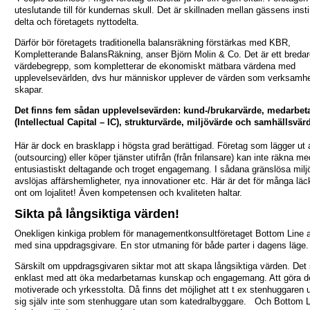
uteslutande till för kundernas skull. Det är skillnaden mellan gässens inst
delta och företagets nyttodelta.
Därför bör företagets traditionella balansräkning förstärkas med KBR,
Kompletterande BalansRäkning, anser Björn Molin & Co. Det är ett bredar
värdebegrepp, som kompletterar de ekonomiskt mätbara värdena med
upplevelsevärlden, dvs hur människor upplever de värden som verksamh
skapar.
Det finns fem sådan upplevelsevärden: kund-/brukarvärde, medarbet
(Intellectual Capital – IC), strukturvärde, miljövärde och samhällsvär
Här är dock en brasklapp i högsta grad berättigad. Företag som lägger ut 
(outsourcing) eller köper tjänster utifrån (från frilansare) kan inte räkna me
entusiastiskt deltagande och troget engagemang. I sådana gränslösa milj
avslöjas affärshemligheter, nya innovationer etc. Här är det för många läc
ont om lojalitet! Även kompetensen och kvaliteten haltar.
Sikta på långsiktiga värden!
Onekligen kinkiga problem för managementkonsultföretaget Bottom Line a
med sina uppdragsgivare. En stor utmaning för både parter i dagens läge.
Särskilt om uppdragsgivaren siktar mot att skapa långsiktiga värden. Det
enklast med att öka medarbetarnas kunskap och engagemang. Att göra d
motiverade och yrkesstolta. Då finns det möjlighet att t ex stenhuggaren u
sig själv inte som stenhuggare utan som katedralbyggare. Och Bottom Li