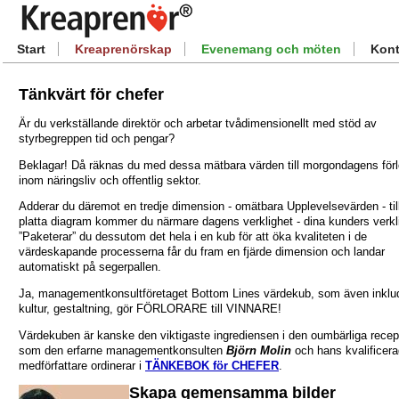
Start
Kreaprenörskap
Evenemang och möten
Kont
Tänkvärt för chefer
Är du verkställande direktör och arbetar tvådimensionellt med stöd av
styrbegreppen tid och pengar?
Beklagar! Då räknas du med dessa mätbara värden till morgondagens förl
inom näringsliv och offentlig sektor.
Adderar du däremot en tredje dimension - omätbara Upplevelsevärden - till
platta diagram kommer du närmare dagens verklighet - dina kunders verkl
”Paketerar” du dessutom det hela i en kub för att öka kvaliteten i de
värdeskapande processerna får du fram en fjärde dimension och landar
automatiskt på segerpallen.
Ja, managementkonsultföretaget Bottom Lines värdekub, som även inklud
kultur, gestaltning, gör FÖRLORARE till VINNARE!
Värdekuben är kanske den viktigaste ingrediensen i den oumbärliga recep
som den erfarne managementkonsulten
Björn Molin
och hans kvalificer
medförfattare ordinerar i
TÄNKEBOK för CHEFER
.
Skapa gemensamma bilder