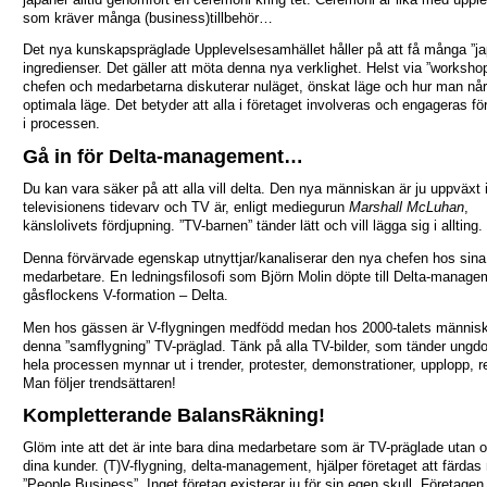
som kräver många (business)tillbehör…
Det nya kunskapspräglade Upplevelsesamhället håller på att få många ”j
ingredienser. Det gäller att möta denna nya verklighet. Helst via ”workshop
chefen och medarbetarna diskuterar nuläget, önskat läge och hur man når
optimala läge. Det betyder att alla i företaget involveras och engageras för
i processen.
Gå in för Delta-management…
Du kan vara säker på att alla vill delta. Den nya människan är ju uppväxt 
televisionens tidevarv och TV är, enligt mediegurun
Marshall McLuhan
,
känslolivets fördjupning. ”TV-barnen” tänder lätt och vill lägga sig i allting.
Denna förvärvade egenskap utnyttjar/kanaliserar den nya chefen hos sina
medarbetare. En ledningsfilosofi som Björn Molin döpte till Delta-manage
gåsflockens V-formation – Delta.
Men hos gässen är V-flygningen medfödd medan hos 2000-talets människ
denna ”samflygning” TV-präglad. Tänk på alla TV-bilder, som tänder ungd
hela processen mynnar ut i trender, protester, demonstrationer, upplopp, re
Man följer trendsättaren!
Kompletterande BalansRäkning!
Glöm inte att det är inte bara dina medarbetare som är TV-präglade utan 
dina kunder. (T)V-flygning, delta-management, hjälper företaget att färdas
”People Business”. Inget företag existerar ju för sin egen skull. Företagen