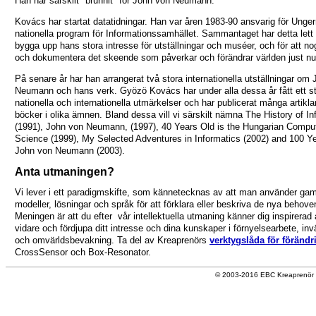
Han har särskilt "brunnit" för John von Neumann.
Kovács har startat datatidningar. Han var åren 1983-90 ansvarig för Unge
nationella program för Informationssamhället. Sammantaget har detta lett ti
bygga upp hans stora intresse för utställningar och muséer, och för att nog
och dokumentera det skeende som påverkar och förändrar världen just nu
På senare år har han arrangerat två stora internationella utställningar om
Neumann och hans verk. Gyözö Kovács har under alla dessa år fått ett st
nationella och internationella utmärkelser och har publicerat många artikla
böcker i olika ämnen. Bland dessa vill vi särskilt nämna The History of In
(1991), John von Neumann, (1997), 40 Years Old is the Hungarian Compu
Science (1999), My Selected Adventures in Informatics (2002) and 100 Ye
John von Neumann (2003).
Anta utmaningen?
Vi lever i ett paradigmskifte, som kännetecknas av att man använder gam
modeller, lösningar och språk för att förklara eller beskriva de nya behove
Meningen är att du efter vår intellektuella utmaning känner dig inspirerad 
vidare och fördjupa ditt intresse och dina kunskaper i förnyelsearbete, inv
och omvärldsbevakning. Ta del av Kreaprenörs
verktygslåda för förändr
CrossSensor och Box-Resonator.
© 2003-2016 EBC Kreaprenör