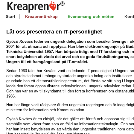
Start
Kreaprenörskap
Evenemang och möten
Kont
Låt oss presentera en IT-personlighet
Gyözö Kovács
leder en ungersk delegation som besöker Sverige i o
2004 för att utmana och upplysa. Han blev elektronikingenjör på Bud
Tekniska Universitet 1957. Han började tidigt med IT-forskning och i
snart betydelsen att vårda det arvet och de goda förutsättningarna, s
Ungern till ett framgångsland på IT-området.
Sedan 1960-talet har Kovács varit en ledande IT-personlighet i Ungern, s
och styrelseledamot i många nystartade ungerska bolag och institutioner.
grundade han ett distansutbildningscentrum, det första av sitt slag i Unge
ledde den första öppna distansundervisningen i ungersk television redan 
Och han var en av tillskyndarna till den första konferensen om distansutbi
1986.
Han har länge varit rådgivare åt den ungerska regeringen och är idag rådgi
ministern för Information och Kommunikation.
Gyözö Kovács är en eldsjäl, när det gäller att förstå och anpassa sig till 
samhälle som växer fram som en följd av informationsteknologin. Och so
har han insett betydelsen av att vårda den ungerska traditionen inom dato