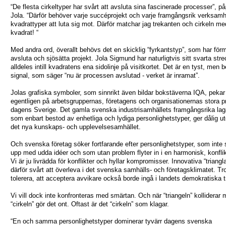
“De flesta cirkeltyper har svårt att avsluta sina fascinerade processer”, p
Jola. “Därför behöver varje succéprojekt och varje framgångsrik verksam
kvadrattyper att luta sig mot. Därför matchar jag trekanten och cirkeln me
kvadrat! “
Med andra ord, överallt behövs det en skicklig “fyrkantstyp”, som har för
avsluta och sjösätta projekt. Jola Sigmund har naturligtvis sitt svarta stre
alldeles intill kvadratens ena sidolinje på visitkortet. Det är en tyst, men
signal, som säger “nu är processen avslutad - verket är inramat”.
Jolas grafiska symboler, som sinnrikt även bildar bokstäverna IQA, pekar
egentligen på arbetsgruppernas, företagens och organisationernas stora p
dagens Sverige. Det gamla svenska industrisamhällets framgångsrika lag
som enbart bestod av enhetliga och lydiga personlighetstyper, ger dålig ut
det nya kunskaps- och upplevelsesamhället.
Och svenska företag söker fortfarande efter personlighetstyper, som inte 
upp med udda idéer och som utan problem flyter in i en harmonisk, konflikt
Vi är ju livrädda för konflikter och hyllar kompromisser. Innovativa “triangla
därför svårt att överleva i det svenska samhälls- och företagsklimatet. Tro
tolerera, att acceptera avvikare också borde ingå i landets demokratiska tr
Vi vill dock inte konfronteras med smärtan. Och när “triangeln” kolliderar
“cirkeln” gör det ont. Oftast är det “cirkeln” som klagar.
“En och samma personlighetstyper dominerar tyvärr dagens svenska