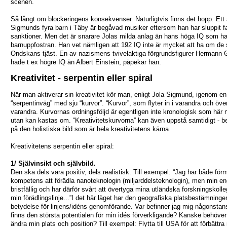
scenen.
Så långt om blockeringens konsekvenser. Naturligtvis finns det hopp. Ett
Sigmunds fyra barn i Täby är begåvad musiker eftersom han har sluppit fa
sanktioner. Men det är snarare Jolas milda anlag än hans höga IQ som har
barnuppfostran. Han vet nämligen att 192 IQ inte är mycket att ha om de s
Ondskans tjäst. En av nazismens tvivelaktiga förgrundsfigurer Hermann 
hade t ex högre IQ än Albert Einstein, påpekar han.
Kreativitet - serpentin eller spiral
När man aktiverar sin kreativitet kör man, enligt Jola Sigmund, igenom en
“serpentinväg” med sju “kurvor”. “Kurvor”, som flyter in i varandra och öve
varandra. Kurvornas ordningsföljd är egentligen inte kronologisk som här 
utan kan kastas om. “Kreativitetskurvorna” kan även uppstå samtidigt - 
på den holistiska bild som är hela kreativitetens kärna.
Kreativitetens serpentin eller spiral:
1/ Självinsikt och självbild.
Den ska dels vara positiv, dels realistisk. Till exempel: “Jag har både fö
kompetens att förädla nanoteknologin (miljarddelsteknologin), men min en
bristfällig och har därför svårt att övertyga mina utländska forskningskoll
min förädlingslinje...”I det här läget har den geografiska platsbestämninge
betydelse för linjens/idéns genomförande. Var befinner jag mig någonstan
finns den största potentialen för min idés förverkligande? Kanske behöver
ändra min plats och position? Till exempel: Flytta till USA för att förbättra