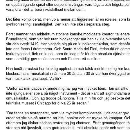
en uppåtstigande spiral eller serpentinsvängar, vars lägsta och högsta pu
varandra - det är bara nivåskillnad mellan dem.
Det låter komplicerat, men Jola menar att frigörelsen är en rörelse, som k
synkronisering, samtidighet. Den kan inte ske i separata steg.
Först nämner han arkitekturhistoriens kanske modigaste kreatör italienare
Brunelleschi, som var helt utan blockeringar när han skulle överraska vä
sitt debutverk 1419. Han vågade sig på en kupolkonstruktion, som dessfö
inte ens fanns i drömmarna. Och Santa Maria del Fiori, redan då en gam
kyrkobyggnad, fick en kupol, som än idag står för den absoluta djärvhete
som samtidigt gav renässansen och Florens ett ansikte.
Han berättar också hur felaktig uppfostran och falsk indoktrinering har ku
blockera hans musikalitet i närmare 30 år. Ja, i 30 år var han övertygad o
var musikalisk analfabet. Varför?
“Därför att min pappa skrämde mig när jag var mycket liten. Han sa alltid 
inte sjunga eller spela på något instrument - det är känt att sigmundarna ä
omusikaliska´. Och jag trodde på honom. Tills min fru och jag besökte de
tekniska museet i Chicago för cirka 25 år sedan.”
“Där fanns en testapparat, som via mycket komplicerade ljudsignaler gav 
order att skruva på muttrar, att dra i spakar och att trycka på knappar. Oc
eftersom jag älskar sådana tester tog jag chansen. Efter genomgången t
stor och röd ljusskylt, som gratulerade till mitt absoluta gehör och som sa