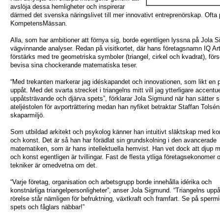
avslöja dessa hemligheter och inspirerar
därmed det svenska näringslivet till mer innovativt entreprenörskap. Ofta
KompetensMässan.
Alla, som har ambitioner att förnya sig, borde egentligen lyssna på Jola
vägvinnande analyser. Redan på visitkortet, där hans företagsnamn IQ Ar
förstärks med tre geometriska symboler (triangel, cirkel och kvadrat), för
bevisa sina chockerande matematiska teser.
“Med trekanten markerar jag idéskapandet och innovationen, som likt en pi
uppåt. Med det svarta strecket i triangelns mitt vill jag ytterligare accentu
uppåtsträvande och djärva spets”, förklarar Jola Sigmund när han sätter si
ateljéstolen för avporträttering medan han nyfiket betraktar Staffan Tolsé
skaparmiljö.
Som utbildad arkitekt och psykolog känner han intuitivt släktskap med ko
och konst. Det är så han har förädlat sin grundskolning i den avancerade
matematiken, som är hans intellektuella hemvist. Han vet dock att djup 
och konst egentligen är tvillingar. Fast de flesta ytliga företagsekonomer 
tekniker är omedvetna om det.
“Varje företag, organisation och arbetsgrupp borde innehålla idérika och
konstnärliga triangelpersonligheter”, anser Jola Sigmund. “Triangelns up
rörelse står nämligen för befruktning, växtkraft och framfart. Se på spermi
spets och fåglars näbbar!”