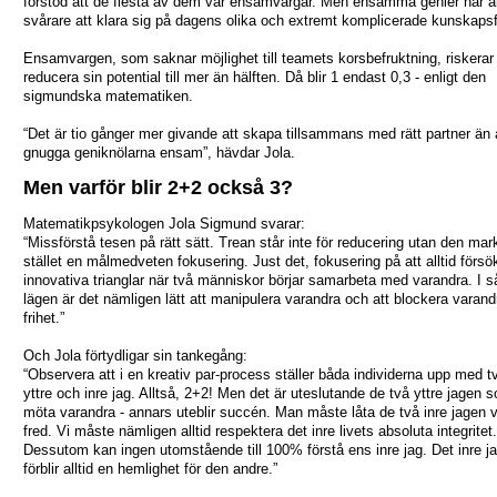
förstod att de flesta av dem var ensamvargar. Men ensamma genier har al
svårare att klara sig på dagens olika och extremt komplicerade kunskapsf
Ensamvargen, som saknar möjlighet till teamets korsbefruktning, riskerar 
reducera sin potential till mer än hälften. Då blir 1 endast 0,3 - enligt den
sigmundska matematiken.
“Det är tio gånger mer givande att skapa tillsammans med rätt partner än 
gnugga geniknölarna ensam”, hävdar Jola.
Men varför blir 2+2 också 3?
Matematikpsykologen Jola Sigmund svarar:
“Missförstå tesen på rätt sätt. Trean står inte för reducering utan den mark
stället en målmedveten fokusering. Just det, fokusering på att alltid förs
innovativa trianglar när två människor börjar samarbeta med varandra. I 
lägen är det nämligen lätt att manipulera varandra och att blockera varand
frihet.”
Och Jola förtydligar sin tankegång:
“Observera att i en kreativ par-process ställer båda individerna upp med tv
yttre och inre jag. Alltså, 2+2! Men det är uteslutande de två yttre jagen
möta varandra - annars uteblir succén. Man måste låta de två inre jagen v
fred. Vi måste nämligen alltid respektera det inre livets absoluta integritet.
Dessutom kan ingen utomstående till 100% förstå ens inre jag. Det inre j
förblir alltid en hemlighet för den andre.”