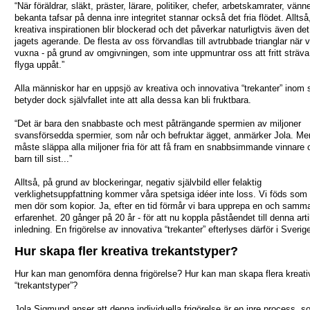
“När föräldrar, släkt, präster, lärare, politiker, chefer, arbetskamrater, vänn
bekanta tafsar på denna inre integritet stannar också det fria flödet. Alltså
kreativa inspirationen blir blockerad och det påverkar naturligtvis även det
jagets agerande. De flesta av oss förvandlas till avtrubbade trianglar när vi
vuxna - på grund av omgivningen, som inte uppmuntrar oss att fritt sträva,
flyga uppåt.”
Alla människor har en uppsjö av kreativa och innovativa “trekanter” inom 
betyder dock självfallet inte att alla dessa kan bli fruktbara.
“Det är bara den snabbaste och mest påträngande spermien av miljoner
svansförsedda spermier, som når och befruktar ägget, anmärker Jola. M
måste släppa alla miljoner fria för att få fram en snabbsimmande vinnare 
barn till sist...”
Alltså, på grund av blockeringar, negativ självbild eller felaktig
verklighetsuppfattning kommer våra spetsiga idéer inte loss. Vi föds som o
men dör som kopior. Ja, efter en tid förmår vi bara upprepa en och samm
erfarenhet. 20 gånger på 20 år - för att nu koppla påståendet till denna art
inledning. En frigörelse av innovativa “trekanter” efterlyses därför i Sverig
Hur skapa fler kreativa trekantstyper?
Hur kan man genomföra denna frigörelse? Hur kan man skapa flera kreati
“trekantstyper”?
Jola Sigmund anser att denna individuella frigörelse är en inre process, s