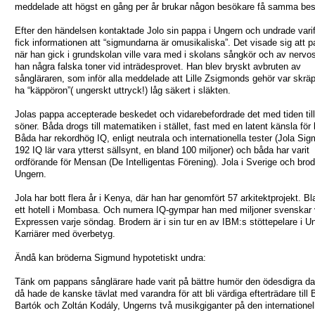
meddelade att högst en gång per år brukar någon besökare få samma bes
Efter den händelsen kontaktade Jolo sin pappa i Ungern och undrade vari
fick informationen att “sigmundarna är omusikaliska”. Det visade sig att 
när han gick i grundskolan ville vara med i skolans sångkör och av nervos
han några falska toner vid inträdesprovet. Han blev bryskt avbruten av
sångläraren, som inför alla meddelade att Lille Zsigmonds gehör var skräp
ha “käppöron”( ungerskt uttryck!) låg säkert i släkten.
Jolas pappa accepterade beskedet och vidarebefordrade det med tiden till
söner. Båda drogs till matematiken i stället, fast med en latent känsla för
Båda har rekordhög IQ, enligt neutrala och internationella tester (Jola Si
192 IQ lär vara ytterst sällsynt, en bland 100 miljoner) och båda har varit
ordförande för Mensan (De Intelligentas Förening). Jola i Sverige och brod
Ungern.
Jola har bott flera år i Kenya, där han har genomfört 57 arkitektprojekt. B
ett hotell i Mombasa. Och numera IQ-gympar han med miljoner svenskar 
Expressen varje söndag. Brodern är i sin tur en av IBM:s stöttepelare i U
Karriärer med överbetyg.
Ändå kan bröderna Sigmund hypotetiskt undra:
Tänk om pappans sånglärare hade varit på bättre humör den ödesdigra dag
då hade de kanske tävlat med varandra för att bli värdiga efterträdare till 
Bartók och Zoltán Kodály, Ungerns två musikgiganter på den internationel