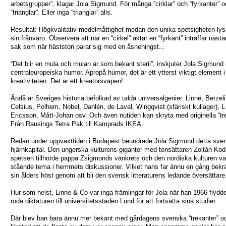
arbetsgrupper”, klagar Jola Sigmund. För många “cirklar” och “fyrkanter” o
“trianglar”. Eller inga “trianglar” alls.
Resultat: Högkvalitativ medelmåttighet medan den unika spetsigheten ly
sin frånvaro. Observera att när en “cirkel” äktar en “fyrkant” inträffar nä
sak som när hästston parar sig med en åsnehingst...
“Det blir en mula och mulan är som bekant steril”, inskjuter Jola Sigmund
centraleuropeiska humor. Apropå humor, det är ett ytterst viktigt element i
kreativiteten. Det är ett kreatörsvapen!
Ändå är Sveriges historia befolkad av udda universalgenier. Linné, Berzeli
Celsius, Polhem, Nobel, Dahlén, de Laval, Wingqvist (sfäriskt kullager), 
Ericsson, Mått-Johan osv. Och även nutiden kan skryta med originella “tr
Från Rausings Tetra Pak till Kamprads IKEA.
Redan under uppväxttiden i Budapest beundrade Jola Sigmund detta sve
hjärnkapital. Den ungerska kulturens giganter med tonsättaren Zoltán Kodá
spetsen tillhörde pappa Zsigmonds vänkrets och den nordiska kulturen var
stående tema i hemmets diskussioner. Vilket hans far ännu en gång bekr
sin ålders höst genom att bli den svensk litteraturens ledande översättare
Hur som helst, Linne & Co var inga främlingar för Jola när han 1966 flydd
röda diktaturen till universitetsstaden Lund för att fortsätta sina studier.
Där blev han bara ännu mer bekant med gårdagens svenska “trekanter” o