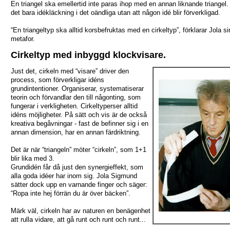
En triangel ska emellertid inte paras ihop med en annan liknande triangel. 
det bara idékläckning i det oändliga utan att någon idé blir förverkligad.
“En triangeltyp ska alltid korsbefruktas med en cirkeltyp”, förklarar Jola si
metafor.
Cirkeltyp med inbyggd klockvisare.
Just det, cirkeln med “visare” driver den
process, som förverkligar idéns
grundintentioner. Organiserar, systematiserar
teorin och förvandlar den till någonting, som
fungerar i verkligheten. Cirkeltyperser alltid
idéns möjligheter. På sätt och vis är de också
kreativa begåvningar - fast de befinner sig i en
annan dimension, har en annan färdriktning.
Det är när “triangeln” möter “cirkeln”, som 1+1
blir lika med 3.
Grundidén får då just den synergieffekt, som
alla goda idéer har inom sig. Jola Sigmund
sätter dock upp en varnande finger och säger:
“Ropa inte hej förrän du är över bäcken”.
Märk väl, cirkeln har av naturen en benägenhet
att rulla vidare, att gå runt och runt och runt...