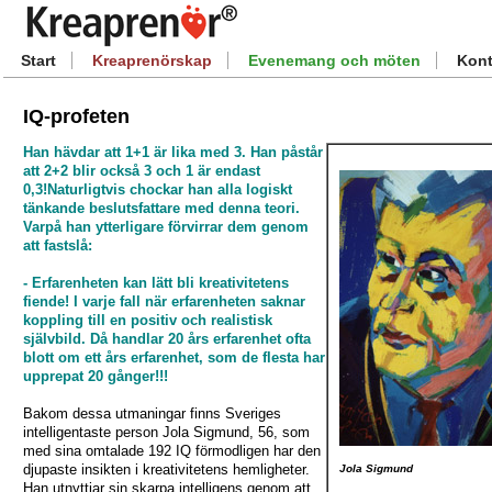
Start
Kreaprenörskap
Evenemang och möten
Kont
IQ-profeten
Han hävdar att 1+1 är lika med 3. Han påstår
att 2+2 blir också 3 och 1 är endast
0,3!Naturligtvis chockar han alla logiskt
tänkande beslutsfattare med denna teori.
Varpå han ytterligare förvirrar dem genom
att fastslå:
- Erfarenheten kan lätt bli kreativitetens
fiende! I varje fall när erfarenheten saknar
koppling till en positiv och realistisk
självbild. Då handlar 20 års erfarenhet ofta
blott om ett års erfarenhet, som de flesta har
upprepat 20 gånger!!!
Bakom dessa utmaningar finns Sveriges
intelligentaste person Jola Sigmund, 56, som
med sina omtalade 192 IQ förmodligen har den
djupaste insikten i kreativitetens hemligheter.
Jola Sigmund
Han utnyttjar sin skarpa intelligens genom att