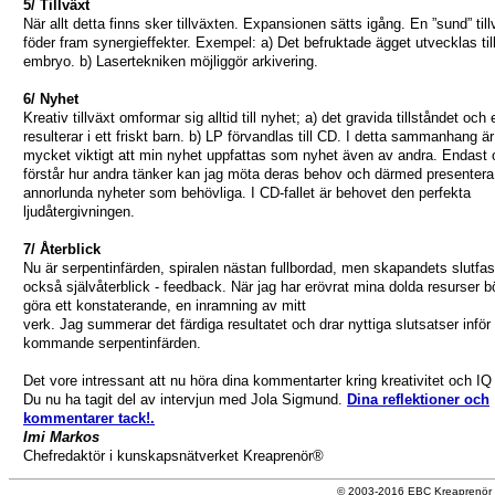
5/ Tillväxt
När allt detta finns sker tillväxten. Expansionen sätts igång. En ”sund” till
föder fram synergieffekter. Exempel: a) Det befruktade ägget utvecklas till
embryo. b) Lasertekniken möjliggör arkivering.
6/ Nyhet
Kreativ tillväxt omformar sig alltid till nyhet; a) det gravida tillståndet och
resulterar i ett friskt barn. b) LP förvandlas till CD. I detta sammanhang är
mycket viktigt att min nyhet uppfattas som nyhet även av andra. Endast 
förstår hur andra tänker kan jag möta deras behov och därmed presentera
annorlunda nyheter som behövliga. I CD-fallet är behovet den perfekta
ljudåtergivningen.
7/ Återblick
Nu är serpentinfärden, spiralen nästan fullbordad, men skapandets slutfas
också självåterblick - feedback. När jag har erövrat mina dolda resurser b
göra ett konstaterande, en inramning av mitt
verk. Jag summerar det färdiga resultatet och drar nyttiga slutsatser inför
kommande serpentinfärden.
Det vore intressant att nu höra dina kommentarter kring kreativitet och IQ 
Du nu ha tagit del av intervjun med Jola Sigmund.
Dina reflektioner och
kommentarer tack!.
Imi Markos
Chefredaktör i kunskapsnätverket Kreaprenör®
© 2003-2016 EBC Kreaprenör