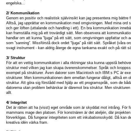
engelska...
2/ Kommunikation
Genom en positiv och realistisk självinsikt kan jag presentera mig bättre f
Alltså, jag upprättar en kommunikation med omgivningen. Med mina ord s
och ger löften (uttalande och handling i ett). En bra kommunikation innebär
kan framställa mig på ett trovärdigt sätt. Men observera att kommunikatio
handlar om att kunna “ljuga” på ett sätt, som omgivningen uppfattar och a
som ”sanning”. Missförstå dock ordet “ljuga” på rätt sätt. Språket (våra ord
svagt instrument - kan aldrig återge de egna tankarna exakt och på rätt sät
3/ Struktur
För att en vettig kommunikation i alla riktningar ska kunna uppstå behöve
struktur med vilken jag kan skapa överenskommelser. Språk och kroppss
exempel på strukturer. Även datorer som Macintosh och IBM:s PC är ex
strukturer. Men kommunikationen dem emellan fungerar dåligt, alltså en o
struktur. Att göra sig förstådd med hjälp av ett programspråk, som de båd
datorerna utan problem behärskar är däremot bra struktur. Men strukturen 
allt.
4/ Integritet
Det är rätten att ha (visst) eget område som är skyddat mot intrång. För fo
mammans mage den platsen. För konstnären är det ateljén, där projekten
förverkligas. Då fungerar integriteten som ett inkubationsskydd. Då kan d
kreativa idén värka fram.