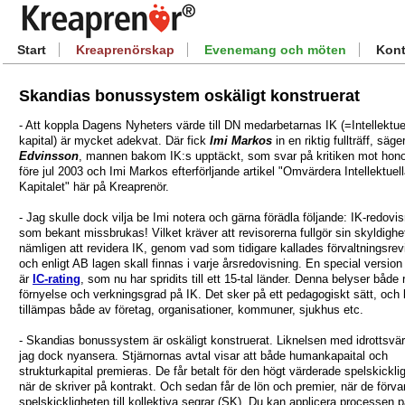
Start
Kreaprenörskap
Evenemang och möten
Kont
Skandias bonussystem oskäligt konstruerat
- Att koppla Dagens Nyheters värde till DN medarbetarnas IK (=Intellektuel
kapital) är mycket adekvat. Där fick
Imi Markos
in en riktig fullträff, säge
Edvinsson
, mannen bakom IK:s upptäckt, som svar på kritiken mot hon
före jul 2003 och Imi Markos efterförljande artikel "Omvärdera Intellektuel
Kapitalet" här på Kreaprenör.
- Jag skulle dock vilja be Imi notera och gärna förädla följande: IK-redovi
som bekant missbrukas! Vilket kräver att revisorerna fullgör sin skyldighe
nämligen att revidera IK, genom vad som tidigare kallades förvaltningsrev
och enligt AB lagen skall finnas i varje årsredovisning. En special version
är
IC-rating
, som nu har spridits till ett 15-tal länder. Denna belyser både 
förnyelse och verkningsgrad på IK. Det sker på ett pedagogiskt sätt, och
tillämpas både av företag, organisationer, kommuner, sjukhus etc.
- Skandias bonussystem är oskäligt konstruerat. Liknelsen med idrottsvärl
jag dock nyansera. Stjärnornas avtal visar att både humankapaital och
strukturkapital premieras. De får betalt för den högt värderade spelskickli
när de skriver på kontrakt. Och sedan får de lön och premier, när de förva
spelskickligheten till kollektiva segrar (SK). Du kan applicera processen 