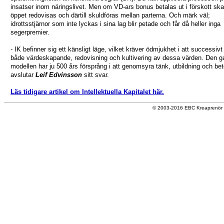
insatser inom näringslivet. Men om VD-ars bonus betalas ut i förskott skal
öppet redovisas och därtill skuldföras mellan parterna. Och märk väl;
idrottsstjärnor som inte lyckas i sina lag blir petade och får då heller inga
segerpremier.
- IK befinner sig ett känsligt läge, vilket kräver ödmjukhet i att successiv
både värdeskapande, redovisning och kultivering av dessa värden. Den 
modellen har ju 500 års försprång i att genomsyra tänk, utbildning och be
avslutar
Leif Edvinsson
sitt svar.
Läs tidigare artikel om Intellektuella Kapitalet här.
© 2003-2016 EBC Kreaprenör