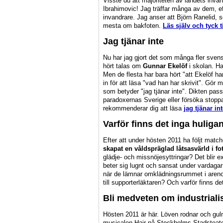
Visste du att majoriteten av landets invan
Ibrahimovic! Jag träffar många av dem, ef
invandrare. Jag anser att Björn Ranelid, 
mesta om bakfoten.
Läs själv och tyck ti
Jag tjänar inte
Nu har jag gjort det som många fler svensk
hört talas om
Gunnar Ekelöf
i skolan. Ha
Men de flesta har bara hört "att Ekelöf har
in för att läsa "vad han har skrivit". 
som betyder "jag tjänar inte". Dikten passa
paradoxernas Sverige eller försöka stoppa
rekommenderar dig att läsa
jag tjänar in
Varför finns det inga huliga
Efter att under hösten 2011 ha följt match
skapat en våldspräglad låtsasvärld i fo
glädje- och missnöjesyttringar? Det blir 
beter sig lugnt och sansat under vardagarn
när de lämnar omklädningsrummet i arenorna
till supporterläktaren? Och varför finns de
Bli medveten om industriali
Hösten 2011 är här. Löven rodnar och gulna
musicalen Hair på Stockholms Stadsteate