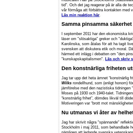
tid". Och det jag reagerar på är alla de t
vår förmåga att förbättra kontakten m
Läs min reaktion här
.
Samma pinsamma säkerhet
I september 2011 har den ekonomiska kris
läser om "slösaktiga" greker och "duktig
Karolinska, som åtalas för att ha tagit liv
svensken att diskutera etik och moral. Där
härmed ett inlägg i debatten om "den pi
"kunskapskapitalismen".
Läs och skriv s
Den konstnärliga friheten 
Jag tar upp det heta ämnet “konstnärlig 
Wilks
rondellhund, som (enligt honom) fö
jämförelse med den nazistiska tidningen 
Moses på 1930 och 1940-talet. Tidningen
“konstnärlig frihet”, dömdes likväl till dö
Motiveringen var “brott mot mänsklighet
Nu utmanas vi åter av helhe
Jag har skrivit några "spännande" reflek
Stockholm i maj 2011, som behandlade h
nämligen att ledande svenska vetenskapsm