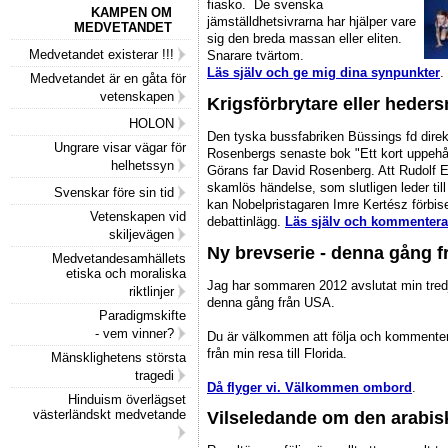
fiasko. De svenska
KAMPEN OM
jämställdhetsivrarna har hjälper vare
MEDVETANDET
sig den breda massan eller eliten.
Medvetandet existerar !!!
Snarare tvärtom.
Läs själv och ge mig dina synpunkter
.
Medvetandet är en gåta för
vetenskapen
Krigsförbrytare eller hede
HOLON
Den tyska bussfabriken Büssings fd direk
Ungrare visar vägar för
Rosenbergs senaste bok "Ett kort uppehå
helhetssyn
Görans far David Rosenberg. Att Rudolf Eg
skamlös händelse, som slutligen leder till 
Svenskar före sin tid
kan Nobelpristagaren Imre Kertész förbise 
Vetenskapen vid
debattinlägg.
Läs själv och kommentera
skiljevägen
Ny brevserie - denna gång 
Medvetandesamhällets
etiska och moraliska
Jag har sommaren 2012 avslutat min tredj
riktlinjer
denna gång från USA.
Paradigmskifte
- vem vinner?
Du är välkommen att följa och kommenter
från min resa till Florida.
Mänsklighetens största
tragedi
Då flyger vi. Välkommen ombord
.
Hinduism överlägset
västerländskt medvetande
Vilseledande om den arabis