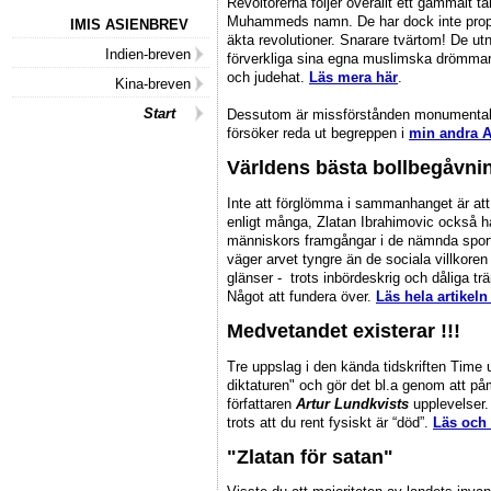
Revoltörerna följer överallt ett gammalt t
Muhammeds namn. De har dock inte propa
IMIS ASIENBREV
äkta revolutioner. Snarare tvärtom! De utny
Indien-breven
förverkliga sina egna muslimska drömmar 
och judehat.
Läs mera här
.
Kina-breven
Start
Dessutom är missförstånden monumentala v
försöker reda ut begreppen i
min andra Ar
Världens bästa bollbegåvnin
Inte att förglömma i sammanhanget är att
enligt många, Zlatan Ibrahimovic också 
människors framgångar i de nämnda sport
väger arvet tyngre än de sociala villkoren
glänser - trots inbördeskrig och dåliga t
Något att fundera över.
Läs hela artikeln
Medvetandet existerar !!!
Tre uppslag i den kända tidskriften Time
diktaturen" och gör det bl.a genom att 
författaren
Artur Lundkvists
upplevelser.
trots att du rent fysiskt är “död”.
Läs och
"Zlatan för satan"