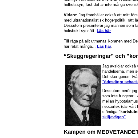
helhetssyn, fast det är inte många sven
Vidare:
Jag framhåller också att mitt fö
med ultranationalistisk högerpolitik, rätt 
Dessutom presenterar jag mannen som la
holistiskt synsätt.
Läs här
.
Till råga på allt utmanas Koranen med Det
har retat många…
Läs här
.
“Skuggregeringar” och "kort
Jag avslöjar också
händelserna, men s
Det sker genom två 
"ödesdigra schack
Dessutom berör jag 
som inte fungerar i 
mellan hypotalamus (
neocortex (där vårt 
ständiga
"kortslutn
skiljevägen"
.
Kampen om MEDVETANDE