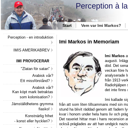
Perception à l
Start
Vem var Imi Markos?
Perception - en introduktion
Imi Markos in Memoriam
IMIS AMERIKABREV
Imi Markos
av
augusti. Inläg
IMI PROVOCERAR
död. Det sena
"Zlatan för satan"
veckan före h
analyserade I
Arabisk vår?
från 1913 ve
Ett missförstånd?
Radiohjälpen 
Arabisk vår?
det inte finns
Kan köpt mark betraktas
som kolonisation?
Imi kallade si
Jämställdhetens grymma
från att som liten tillsammans med sin ma
fiasko!
stund ha blivit räddad genom att fadern ly
kvar i honom under hela hans liv och prä
Konstnärlig frihet
Det raseriet hittar man i hans recension 
- konst eller hyckleri?
också präglades av att han undgick naz