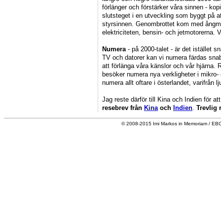
förlänger och förstärker våra sinnen - ko
slutsteget i en utveckling som byggt på at
styrsinnen. Genombrottet kom med ångma
elektriciteten, bensin- och jetmotorerna. 
Numera
- på 2000-talet - är det istället
TV och datorer kan vi numera färdas snab
att förlänga våra känslor och vår hjärna.
besöker numera nya verkligheter i mikro-
numera allt oftare i österlandet, varifrån l
Jag reste därför till Kina och Indien för 
resebrev från
Kina
och
Indien
.
Trevlig 
© 2008-2015 Imi Markos in Memoriam / EB