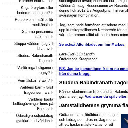
skoningslösa avslöjanden om hur familje
Koranen inför rätta
världen än idag. Recensionen av Rosenbe
Krigsförbrytare eller
denne fick 2012 års Augustpris. Imi var a
hedersmedborgare?
svårslagen kombination.
Personkemi i stället för
medkänsla
Jag, som hade förmånen att arbeta med I
upp kunskapsalliansen Kreaprenör för att
Samma pinsamma
vår tid, kommer alltid att hedra hans min
säkerhet
Stoppa världen - jag vill
Se också Aftonbladet om Imi Markos
.
kliva av
Lars-Olof (LO) Landin
Studera Rabindranath
Ordförande Kreaprenör
Tagore
Varför inga huliganer i
P.S. Jag tar personligen fr o m nu em
rugby?
från denna blogg.
Vem älskar Israel ?
Studera Rabindranath Tago
Världens barn - först
Känner skolminister Björklund till Rabind
tragedi sen fars
göra anser jag.
Vad anser du själv efter 
Världens bästa
bollbegåvningar finns på
Jämställdhetens grymma fi
Balkan!
Gråtande barn, föräldrar som klagar
Ödesdigra schackdrag
och bidrag som dras in. Jag menar
- gycklar med världen
att ett fiasko måste kallas för ett