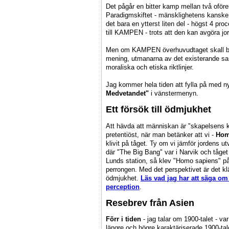
Det pågår en bitter kamp mellan två oföre
Paradigmskiftet - mänsklighetens kanske
det bara en ytterst liten del - högst 4 pr
till KAMPEN - trots att den kan avgöra j
Men om KAMPEN överhuvudtaget skall bli i
mening, utmanarna av det existerande sam
moraliska och etiska riktlinjer.
Jag kommer hela tiden att fylla på med ny
Medvetandet"
i vänstermenyn.
Ett försök till ödmjukhet
Att hävda att människan är "skapelsens 
pretentiöst, när man betänker att vi -
Hom
klivit på tåget. Ty om vi jämför jordens u
där "The Big Bang" var i Narvik och tåget j
Lunds station, så klev "Homo sapiens" på
perrongen. Med det perspektivet är det 
ödmjukhet.
Läs vad jag har att säga om
perception
.
Resebrev från Asien
Förr i tiden
- jag talar om 1900-talet - va
längre och högre karaktäriserade 1900-tale